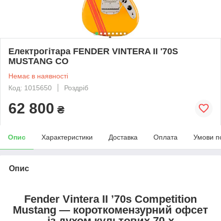
Електрогітара FENDER VINTERA II '70S
MUSTANG CO
Немає в наявності
Код: 1015650
Роздріб
62 800
₴
Опис
Характеристики
Доставка
Оплата
Умови п
Опис
Fender Vintera II ’70s Competition
Mustang — короткомензурний офсет
із духом культових 70-х