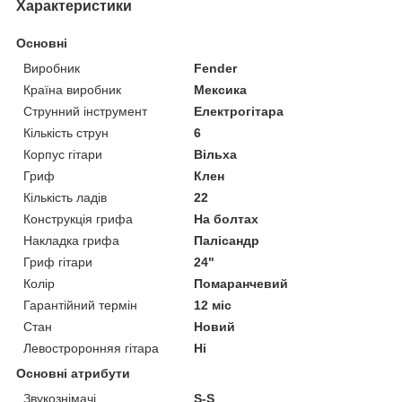
Характеристики
Основні
Виробник
Fender
Країна виробник
Мексика
Струнний інструмент
Електрогітара
Кількість струн
6
Корпус гітари
Вільха
Гриф
Клен
Кількість ладів
22
Конструкція грифа
На болтах
Накладка грифа
Палісандр
Гриф гітари
24"
Колір
Помаранчевий
Гарантійний термін
12 міс
Стан
Новий
Левостроронняя гітара
Ні
Основні атрибути
Звукознімачі
S-S