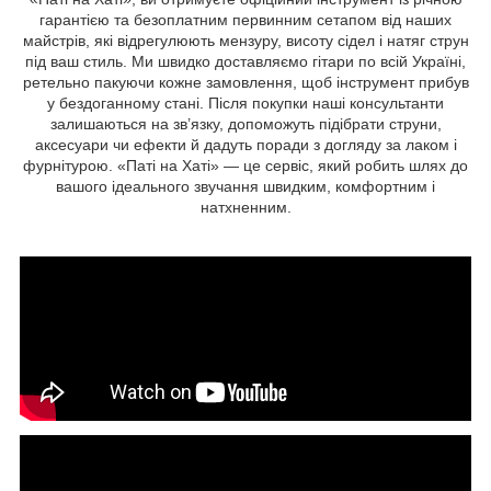
гарантією та безоплатним первинним сетапом від наших
майстрів, які відрегулюють мензуру, висоту сідел і натяг струн
під ваш стиль. Ми швидко доставляємо гітари по всій Україні,
ретельно пакуючи кожне замовлення, щоб інструмент прибув
у бездоганному стані. Після покупки наші консультанти
залишаються на зв’язку, допоможуть підібрати струни,
аксесуари чи ефекти й дадуть поради з догляду за лаком і
фурнітурою. «Паті на Хаті» — це сервіс, який робить шлях до
вашого ідеального звучання швидким, комфортним і
натхненним.