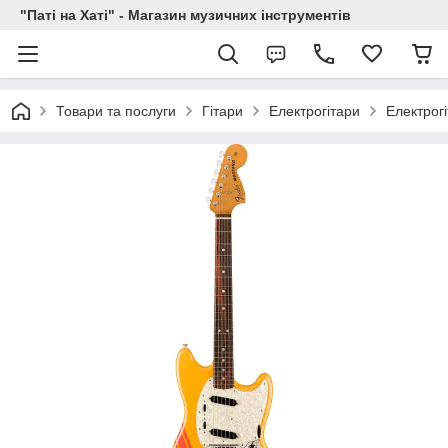
"Паті на Хаті" - Магазин музичних інструментів
Товари та послуги
Гітари
Електрогітари
Електрог