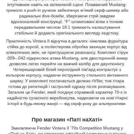
інтуїтивним навіть на затемненій сцені. Плаваючий Mustang-
тремоло з push-in ручкою забезпечує м’який серф-шимер або
радикальні dive-бомби, зберігаючи стрій завдяки
вдосконаленій конструкції. “F”-штамповані кілки з тонким
передавальним числом 18:1 тримають налаштування
стабільно й додають оригінального вигляду хедстоку.
Практичність Vintera II відчутна в деталях: нікелева фурнітура
стійка до корозії, а поліестерова обробка захищає корпус від
кліматичних змін, не приглушуючи резонансу. Комплект струн
.009–.042 підкреслює атака Mustang, але двосторонній анкер
дозволяє легко перейти на важчий калібр для даунтюнінгу.
Чотиришаровий білий перлоїдний пікґард контрастує з
кольором корпусу, надаючи інструменту стильного вінтажного
шарму. У комплекті постачається делюкс-ґіґбег, тож гітара
готова до репетицій і гастролей одразу після розпакування.
Загалом це Fender, який поєднує справжній характер 70-х із
надійністю сучасного виробництва, надихаючи на нові гітарні
історії в будь-якому жанрі — від серф-року до альтернативи.
Про магазин «Паті наХаті»
Замовляючи Fender Vintera II ’70s Competition Mustang у
«Паті на Хаті», ви отримуєте офіційний інструмент із річною