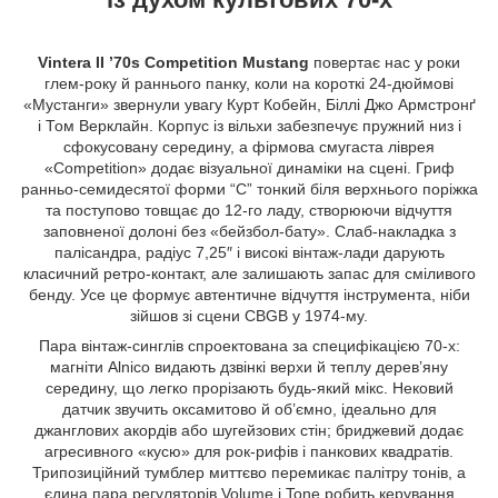
Vintera II ’70s Competition Mustang
повертає нас у роки
глем-року й раннього панку, коли на короткі 24-дюймові
«Мустанги» звернули увагу Курт Кобейн, Біллі Джо Армстронґ
і Том Верклайн. Корпус із вільхи забезпечує пружний низ і
сфокусовану середину, а фірмова смугаста ліврея
«Competition» додає візуальної динаміки на сцені. Гриф
ранньо-семидесятої форми “C” тонкий біля верхнього поріжка
та поступово товщає до 12-го ладу, створюючи відчуття
заповненої долоні без «бейзбол-бату». Слаб-накладка з
палісандра, радіус 7,25″ і високі вінтаж-лади дарують
класичний ретро-контакт, але залишають запас для сміливого
бенду. Усе це формує автентичне відчуття інструмента, ніби
зійшов зі сцени CBGB у 1974-му.
Пара вінтаж-синглів спроектована за специфікацією 70-х:
магніти Alnico видають дзвінкі верхи й теплу дерев’яну
середину, що легко прорізають будь-який мікс. Нековий
датчик звучить оксамитово й об’ємно, ідеально для
джанглових акордів або шугейзових стін; бриджевий додає
агресивного «кусю» для рок-рифів і панкових квадратів.
Трипозиційний тумблер миттєво перемикає палітру тонів, а
єдина пара регуляторів Volume і Tone робить керування