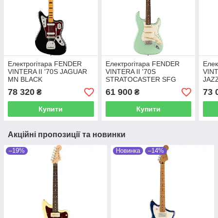
Електрогітара FENDER
Електрогітара FENDER
Елек
VINTERA II '70S JAGUAR
VINTERA II '70S
VINT
MN BLACK
STRATOCASTER SFG
JAZ
BLU
78 320
61 900
73 
₴
₴
Купити
Купити
Акційні пропозиції та новинки
–19%
Новинка
–14%