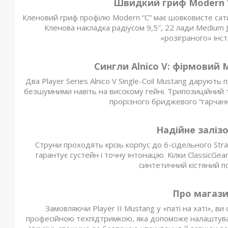
Швидкий гриф Modern “
Кленовий гриф профілю Modern “C” має шовковисте сати
Кленова накладка радіусом 9,5″, 22 лади Medium
«розіграного» інс
Сингли Alnico V: фірмовий M
Два Player Series Alnico V Single-Coil Mustang даруют
безшумними навіть на високому гейні. Трипозиційний 
прорізного бриджевого “гарчанн
Надійне залізо
Струни проходять крізь корпус до 6-сідельного Stra
гарантує сустейн і точну інтонацію. Кілки ClassicGe
синтетичний кістяний по
Про магазин
Замовляючи Player II Mustang у «паті на хаті», в
професійною техпідтримкою, яка допоможе налаштувати