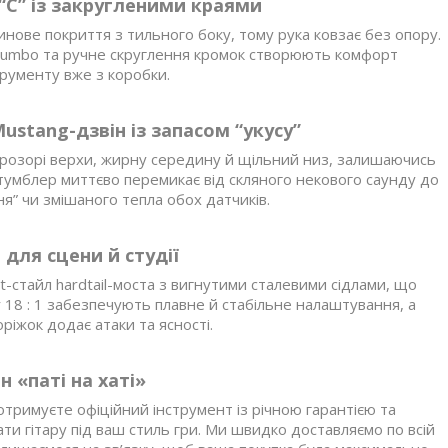
C” із закругленими краями
нове покриття з тильного боку, тому рука ковзає без опору.
 Jumbo та ручне скруглення кромок створюють комфорт
трументу вже з коробки.
ustang-дзвін із запасом “укусy”
ь прозорі верхи, жирну середину й щільний низ, залишаючись
тумблер миттєво перемикає від скляного некового саунду до
я” чи змішаного тепла обох датчиків.
 для сцени й студії
t-стайл hardtail-моста з вигнутими сталевими сідлами, що
ar 18 : 1 забезпечують плавне й стабільне налаштування, а
ріжок додає атаки та ясності.
 «паті на хаті»
и отримуєте офіційний інструмент із річною гарантією та
 гітару під ваш стиль гри. Ми швидко доставляємо по всій