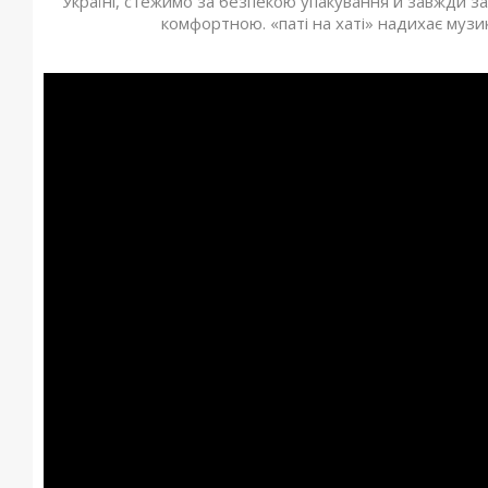
Україні, стежимо за безпекою упакування й завжди з
комфортною. «паті на хаті» надихає музик