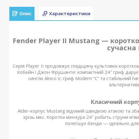
Опис
Характеристики
Fender Player II Mustang — корот
сучасна 
Серія Player II продовжує спадщину культових коротком
Кобейн і Джон Фрушанте: компактний 24″ гриф дарує 
сингли Alnico V, гриф Modern “C” та стабільний ha
альтернативи 
Класичний корпу
Alder-корпус Mustang відомий швидкою атакою та з
крізь мікс. Коротка мензура 24″ робить струни м’я
полегшує бенди — ідеально для і