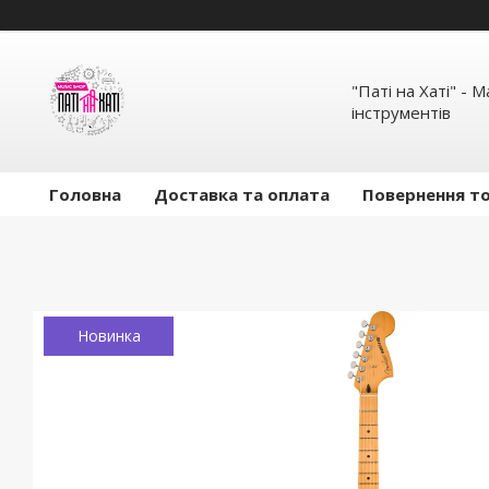
"Паті на Хаті" - 
інструментів
Головна
Доставка та оплата
Повернення то
Новинка