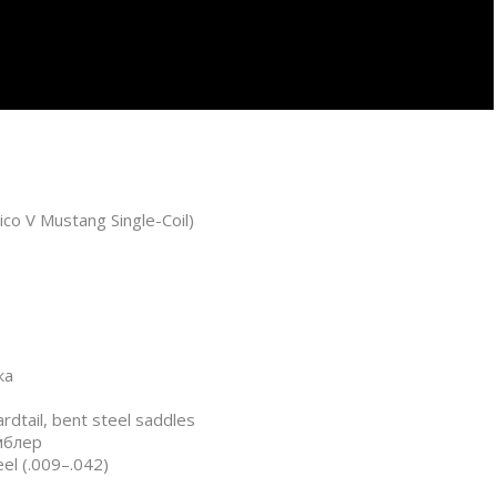
ico V Mustang Single-Coil)
ка
dtail, bent steel saddles
умблер
el (.009–.042)