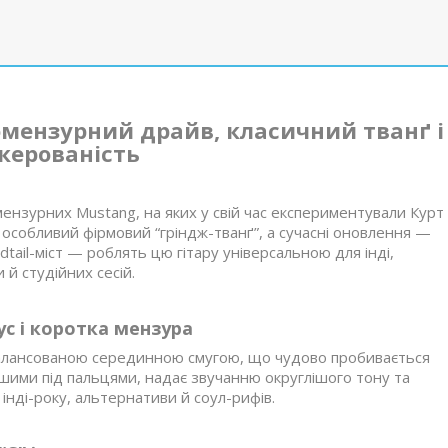
комензурний драйв, класичний тванґ і
керованість
ензурних Mustang, на яких у свій час експериментували Курт
особливий фірмовий “гріндж-тванґ”, а сучасні оновлення —
rdtail-міст — роблять цю гітару універсальною для інді,
й студійних сесій.
с і коротка мензура
балансованою серединною смугою, що чудово пробивається
кшими під пальцями, надає звучанню округлішого тону та
нді-року, альтернативи й соул-рифів.