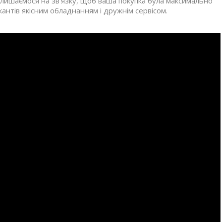
алишаємося на зв’язку, щоб ваша покупка була максимально
антів якісним обладнанням і дружнім сервісом.