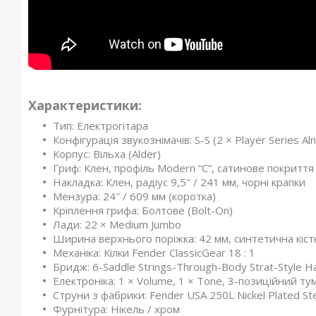
Характеристики:
Тип: Електрогітара
Конфігурація звукознімачів: S-S (2 × Player Series Aln
Корпус: Вільха (Alder)
Гриф: Клен, профіль Modern “C”, сатинове покриття
Накладка: Клен, радіус 9,5″ / 241 мм, чорні крапки
Мензура: 24″ / 609 мм (коротка)
Кріплення грифа: Болтове (Bolt-On)
Лади: 22 × Medium Jumbo
Ширина верхнього поріжка: 42 мм, синтетична кіст
Механіка: Кілки Fender ClassicGear 18 : 1
Бридж: 6-Saddle Strings-Through-Body Strat-Style Har
Електроніка: 1 × Volume, 1 × Tone, 3-позиційний т
Струни з фабрики: Fender USA 250L Nickel Plated Ste
Фурнітура: Нікель / хром