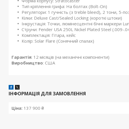
Форма корпусу: Stratocaster
Тип кріплення грифа: На болтах (Bolt-On)
Регулятори: 1 гучність (з treble bleed), 2 тони, 5-
Кілки: Deluxe Cast/Sealed Locking (короткі штоки)
Інкрустація: Точки, люмінесцентні бічні маркери Lu
Струни: Fender USA 250L Nickel Plated Steel (.009-.0
Комплектація: Гітара, кейс
Колір: Solar Flare (Сонячний спалах)
Гарантія
: 12 місяців (на механічні компоненти)
Виробництво
: США
ІНФОРМАЦІЯ ДЛЯ ЗАМОВЛЕННЯ
Ціна:
137 900 ₴