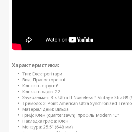
Характеристики:
Тип: Електрогітари
Вид: Правосторонні
Кількість струн: 6
Кількість ладів: 22
Звукознімачі: 3 x Ultra II Noiseless™ Vintage Strat® (
Тремоло: 2-Point American Ultra Synchronized Tremolo
Матеріал деки: Вільха
Гриф: Клен (quartersawn), профіль Modern “D”
Накладка грифа: Клен
Мензура: 25.5" (648 мм)