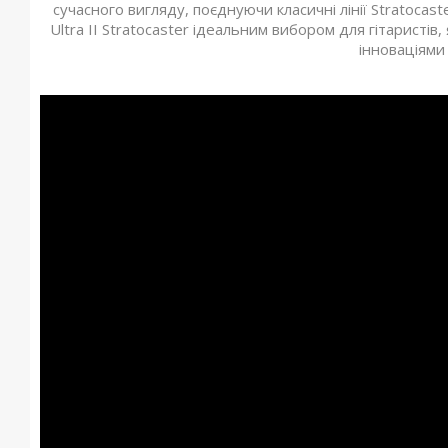
сучасного вигляду, поєднуючи класичні лінії Stratocas
Ultra II Stratocaster ідеальним вибором для гітаристі
інноваціями