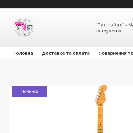
"Паті на Хаті" - 
інструментів
Головна
Доставка та оплата
Повернення то
Новинка