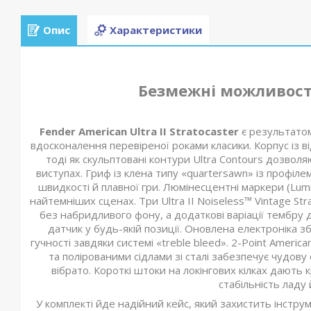
Опис
Характеристики
Безмежні можливості
Fender American Ultra II Stratocaster
є результатом
вдосконалення перевіреної роками класики. Корпус із в
тоді як скульптовані контури Ultra Contours дозво
виступах. Гриф із клена типу «quartersawn» із профіл
швидкості й плавної гри. Люмінесцентні маркери (Lumi
найтемніших сценах. Три Ultra II Noiseless™ Vintage St
без набридливого фону, а додаткові варіації тембру
датчик у будь-якій позиції. Оновлена електроніка зб
гучності завдяки системі «treble bleed». 2-Point America
та полірованими сідлами зі сталі забезпечує чудову 
вібрато. Короткі штоки на локінгових кілках дають
стабільність ладу
У комплекті йде надійний кейс, який захистить інструм