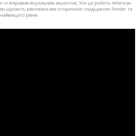
ter із яскравим візуальним акцентом. Усе це робить American
в, які шукають рівноваги між історичною спадщиною Fender та
 найвищого рівня.