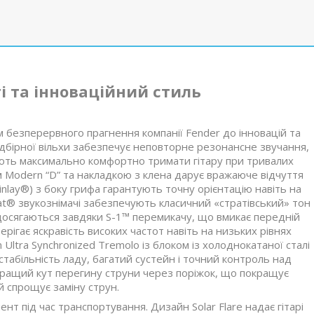
 та інноваційний стиль
 безперервного прагнення компанії Fender до інновацій та
ідбірної вільхи забезпечує неповторне резонансне звучання,
ляють максимально комфортно тримати гітару при тривалих
ем Modern “D” та накладкою з клена дарує вражаюче відчуття
nlay®) з боку грифа гарантують точну орієнтацію навіть на
rat® звукознімачі забезпечують класичний «стратівський» тон
 досягаються завдяки S-1™ перемикачу, що вмикає передній
ерігає яскравість високих частот навіть на низьких рівнях
n Ultra Synchronized Tremolo із блоком із холоднокатаної сталі
стабільність ладу, багатий сустейн і точний контроль над
 кращий кут перегину струни через поріжок, що покращує
 й спрощує заміну струн.
ент під час транспортування. Дизайн Solar Flare надає гітарі