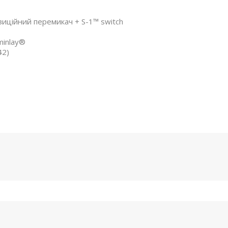
позиційний перемикач + S-1™ switch
minlay®
42)