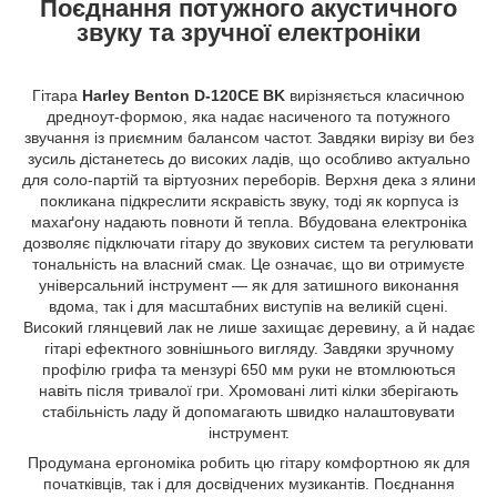
Поєднання потужного акустичного
звуку та зручної електроніки
Гітара
Harley Benton D-120CE BK
вирізняється класичною
дредноут-формою, яка надає насиченого та потужного
звучання із приємним балансом частот. Завдяки вирізу ви без
зусиль дістанетесь до високих ладів, що особливо актуально
для соло-партій та віртуозних переборів. Верхня дека з ялини
покликана підкреслити яскравість звуку, тоді як корпуса із
махаґону надають повноти й тепла. Вбудована електроніка
дозволяє підключати гітару до звукових систем та регулювати
тональність на власний смак. Це означає, що ви отримуєте
універсальний інструмент — як для затишного виконання
вдома, так і для масштабних виступів на великій сцені.
Високий глянцевий лак не лише захищає деревину, а й надає
гітарі ефектного зовнішнього вигляду. Завдяки зручному
профілю грифа та мензурі 650 мм руки не втомлюються
навіть після тривалої гри. Хромовані литі кілки зберігають
стабільність ладу й допомагають швидко налаштовувати
інструмент.
Продумана ергономіка робить цю гітару комфортною як для
початківців, так і для досвідчених музикантів. Поєднання