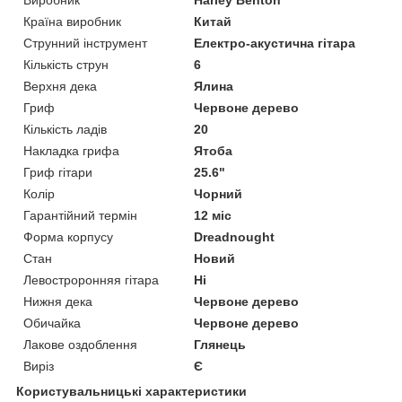
Країна виробник
Китай
Струнний інструмент
Електро-акустична гітара
Кількість струн
6
Верхня дека
Ялина
Гриф
Червоне дерево
Кількість ладів
20
Накладка грифа
Ятоба
Гриф гітари
25.6"
Колір
Чорний
Гарантійний термін
12 міс
Форма корпусу
Dreadnought
Стан
Новий
Левостроронняя гітара
Ні
Нижня дека
Червоне дерево
Обичайка
Червоне дерево
Лакове оздоблення
Глянець
Виріз
Є
Користувальницькі характеристики