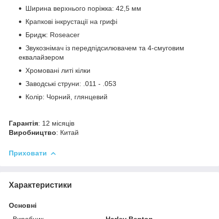
Ширина верхнього поріжка: 42,5 мм
Крапкові інкрустації на грифі
Бридж: Roseacer
Звукознімач із передпідсилювачем та 4-смуговим
еквалайзером
Хромовані литі кілки
Заводські струни: .011 - .053
Колір: Чорний, глянцевий
Гарантія
: 12 місяців
Виробництво
: Китай
Приховати
Характеристики
Основні
Виробник
Harley Benton