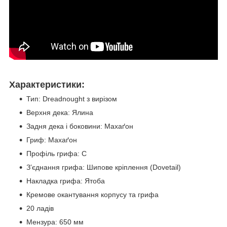
Характеристики:
Тип: Dreadnought з вирізом
Верхня дека: Ялина
Задня дека і боковини: Махаґон
Гриф: Махаґон
Профіль грифа: C
З’єднання грифа: Шипове кріплення (Dovetail)
Накладка грифа: Ятоба
Кремове окантування корпусу та грифа
20 ладів
Мензура: 650 мм