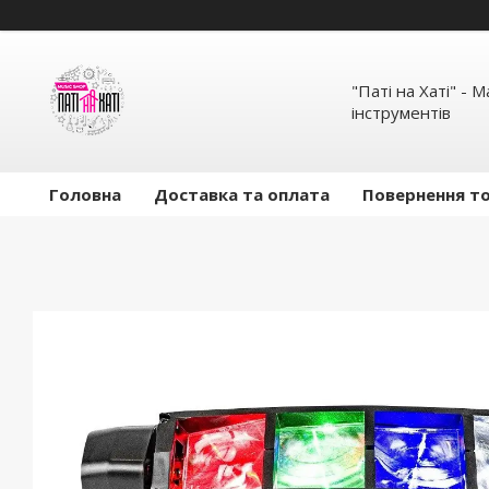
"Паті на Хаті" - 
інструментів
Головна
Доставка та оплата
Повернення то