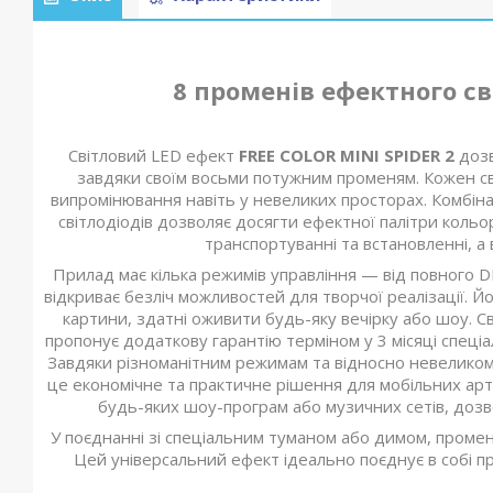
8 променів ефектного св
Світловий LED ефект
FREE COLOR MINI SPIDER 2
дозв
завдяки своїм восьми потужним променям. Кожен св
випромінювання навіть у невеликих просторах. Комбінац
світлодіодів дозволяє досягти ефектної палітри кольо
транспортуванні та встановленні, а
Прилад має кілька режимів управління — від повного D
відкриває безліч можливостей для творчої реалізації. 
картини, здатні оживити будь-яку вечірку або шоу. 
пропонує додаткову гарантію терміном у 3 місяці спеціа
Завдяки різноманітним режимам та відносно невелико
це економічне та практичне рішення для мобільних арти
будь-яких шоу-програм або музичних сетів, дозво
У поєднанні зі спеціальним туманом або димом, проме
Цей універсальний ефект ідеально поєднує в собі пр