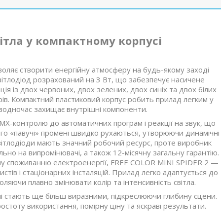
ітла у компактному корпусі
оляє створити енергійну атмосферу на будь-якому заході
ітлодіод розрахований на 3 Вт, що забезпечує насичене
ія із двох червоних, двох зелених, двох синіх та двох білих
рів. Компактний пластиковий корпус робить прилад легким у
 водночас захищає внутрішні компоненти.
MX-контролю до автоматичних програм і реакції на звук, що
Його «павучі» промені швидко рухаються, утворюючи динамічні
Світлодіоди мають значний робочий ресурс, проте виробник
льно на випромінювачі, а також 12-місячну загальну гарантію.
му споживанню електроенергії, FREE COLOR MINI SPIDER 2 —
стів і стаціонарних інсталяцій. Прилад легко адаптується до
ляючи плавно змінювати колір та інтенсивність світла.
ні стають ще більш виразними, підкреслюючи глибину сцени.
остоту використання, помірну ціну та яскраві результати.