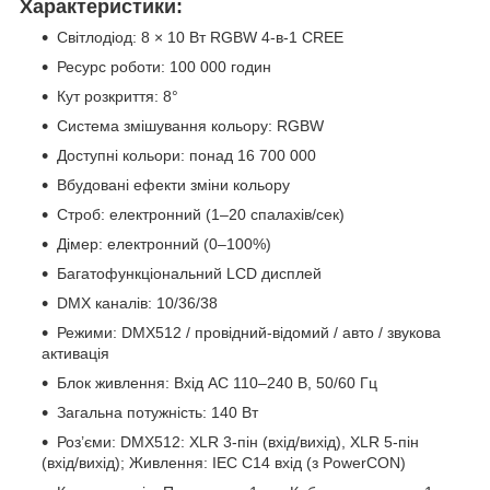
Характеристики:
Світлодіод: 8 × 10 Вт RGBW 4-в-1 CREE
Ресурс роботи: 100 000 годин
Кут розкриття: 8°
Система змішування кольору: RGBW
Доступні кольори: понад 16 700 000
Вбудовані ефекти зміни кольору
Строб: електронний (1–20 спалахів/сек)
Дімер: електронний (0–100%)
Багатофункціональний LCD дисплей
DMX каналів: 10/36/38
Режими: DMX512 / провідний-відомий / авто / звукова
активація
Блок живлення: Вхід AC 110–240 В, 50/60 Гц
Загальна потужність: 140 Вт
Роз’єми: DMX512: XLR 3-пін (вхід/вихід), XLR 5-пін
(вхід/вихід); Живлення: IEC C14 вхід (з PowerCON)