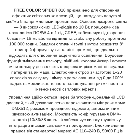
FREE COLOR SPIDER 810
призначено для створення
ефектних світлових композицій, що нагадують павука зі
своїми 8 напрямленими променями. Основне джерело світла
— 8 високоякісних LED-діодів по 10 Вт, працюючих за
технологією RGBW 4-в-1 від CREE, забезпечує відтворення
більш ніж 16 мільйонів відтінків та стабільну роботу протягом
100 000 годин. Завдяки оптичній групі з кутом розкриття 8°
пристрій формує вузькі та чіткі промені, що ідеально
підходять для створення акцентного освітлення. Вбудовані
функції змішування кольору, лінійний колорчейнжер і ефекти
зміни кольору дозволяють створювати різноманітні візуальні
патерни та анімації. Електронний строб з частотою 1–20
спалахів за секунду і дімер з регулюванням від 0 до 100%
надають можливість точного налаштування ритмічності та
інтенсивності світлових ефектів.
Управління здійснюється через багатофункціональний LCD
дисплей, який дозволяє легко переключатися між режимами:
DMX512, режимом провідного-відомого, автоматичним і
звуковою активацією. Можливість конфігурування DMX-
каналів (10/36/38 каналів) забезпечує високу гнучкість у
інтеграції з іншими світловими пристроями. Блок живлення
працює від стандартної мережі AC 110–240 В, 50/60 Гц із