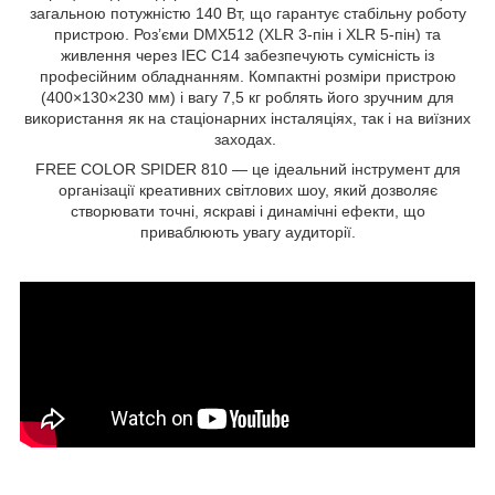
загальною потужністю 140 Вт, що гарантує стабільну роботу
пристрою. Роз’єми DMX512 (XLR 3-пін і XLR 5-пін) та
живлення через IEC C14 забезпечують сумісність із
професійним обладнанням. Компактні розміри пристрою
(400×130×230 мм) і вагу 7,5 кг роблять його зручним для
використання як на стаціонарних інсталяціях, так і на виїзних
заходах.
FREE COLOR SPIDER 810 — це ідеальний інструмент для
організації креативних світлових шоу, який дозволяє
створювати точні, яскраві і динамічні ефекти, що
приваблюють увагу аудиторії.