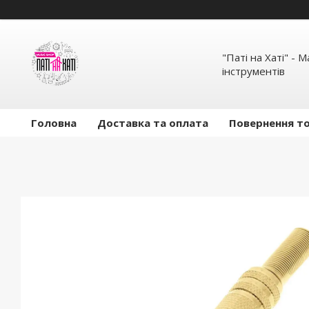
"Паті на Хаті" - 
інструментів
Головна
Доставка та оплата
Повернення то