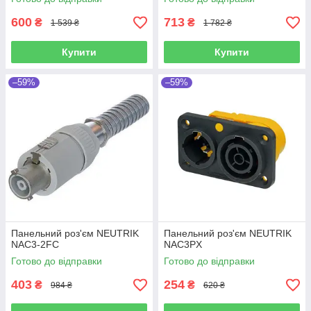
600
713
₴
₴
1 539 ₴
1 782 ₴
Купити
Купити
–59%
–59%
Панельний роз'єм NEUTRIK
Панельний роз'єм NEUTRIK
NAC3-2FC
NAC3PX
Готово до відправки
Готово до відправки
403
254
₴
₴
984 ₴
620 ₴