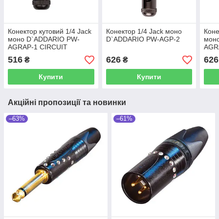
Конектор кутовий 1/4 Jack
Конектор 1/4 Jack моно
Коне
моно D`ADDARIO PW-
D`ADDARIO PW-AGP-2
мон
AGRAP-1 CIRCUIT
AGR
BREAKER PLUG RIGHT
ANG
516
626
626
₴
₴
ANGLE
LAT
BRE
Купити
Купити
Акційні пропозиції та новинки
–63%
–61%