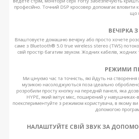
ведете стрім, монітори серії Forty забезпечують кришт
професійно. Точний DSP кросовер допомагає вловити к
що 
ВЕЧІРКА 
Влаштовуєте домашню вечірку або просто хочете розсл
саме з Bluetooth® 5.0 true wireless stereo (TWS) поток
свій простір багатим звуком. Жодних кабелів, жодних 
РЕЖИМИ П
Ми цінуємо час та точність, які йдуть на створення
музикою насолоджуються поза ідеально оброблено
розробили просту кнопку на передній панелі, яка дозв
HYPE, який імітує мікс, поширений у навушниках-
поекспериментуйте з режимом користувача, в якому ви 
допомогою програми
НАЛАШТУЙТЕ СВІЙ ЗВУК ЗА ДОПОМО