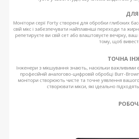
ДЛЯ
Монітори серії Forty створені для обробки глибоких бас
свій мікс і забезпечувати найплавніші переходи та жир
репетируєте ви свій сет або влаштовуєте вечірку, ваш 
тому, щоб вивести
ТОЧНА ІН
Інженери з мікшування знають, наскільки важливими є т
професійній аналогово-цифровій обробці Burr-Brown 
монітори створюють чисте та точне уявлення вашого
створювати мікси, які ідеально підходят
РОБОЧ