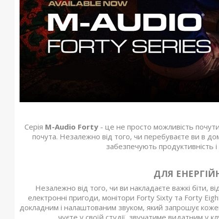
Серія
M-Audio Forty
- це не просто можливість почути 
почута. Незалежно від того, чи перебуваєте ви в до
забезпечують продуктивність і г
ДЛЯ ЕНЕРГІ
Незалежно від того, чи ви накладаєте важкі біти, в
електронні пригоди, монітори Forty Sixty та Forty E
докладним і налаштованим звуком, який запрошує коже
чуєте у своїй студії, звучатиме видатним у кл