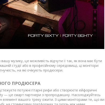
вашу музику, це можливість відчути її так, як вона має бути
машній студії або в професійному середовищі, ці монітори
нучкість, на які очікують продюсери.
ЙНОГО ПРОДЮСЕРА
ідстежуєте потужні гітарні рифи або створюєте ейфоричні
ighty — це смарт партнери з пропродакшну. Насолоджуйтесь
н елемент вашого треку ожити. З цими моніторами те, що ви
убі, на стрімінгових платформах та скрізь між ними.