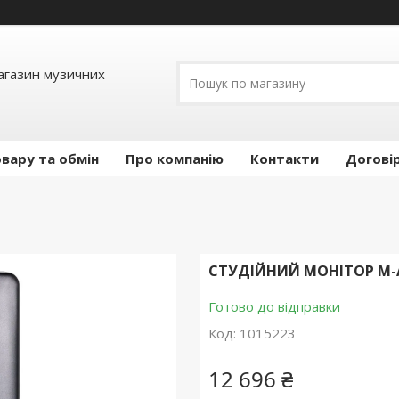
Магазин музичних
вару та обмін
Про компанію
Контакти
Догові
СТУДІЙНИЙ МОНІТОР M-A
Готово до відправки
Код:
1015223
12 696 ₴