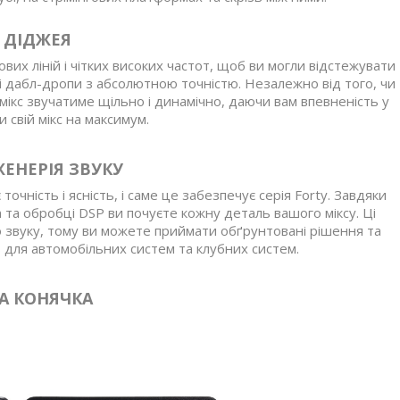
 ДІДЖЕЯ
ових ліній і чітких високих частот, щоб ви могли відстежувати
ні дабл-дропи з абсолютною точністю. Незалежно від того, чи
мікс звучатиме щільно і динамічно, даючи вам впевненість у
 свій мікс на максимум.
ЖЕНЕРІЯ ЗВУКУ
очність і ясність, і саме це забезпечує серія Forty. Завдяки
та обробці DSP ви почуєте кожну деталь вашого міксу. Ці
 звуку, тому ви можете приймати обґрунтовані рішення та
ь для автомобільних систем та клубних систем.
А КОНЯЧКА