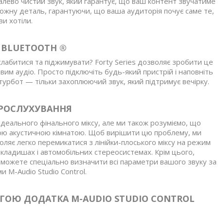
алево чистий звук, який гарантує, що ваш контент звучатиме
ожну деталь, гарантуючи, що ваша аудиторія почує саме те,
ви хотіли.
З BLUETOOTH ®
абитися та піджимувати? Forty Series дозволяє зробити це
овим аудіо. Просто підключіть будь-який пристрій і наповніть
турбот — тільки захоплюючий звук, який підтримує вечірку.
РОСЛУХУВАННЯ
 ідеального фінального міксу, але ми також розуміємо, що
ю акустичною кімнатою. Щоб вирішити цю проблему, ми
оляє легко перемикатися з лінійки-плоського міксу на режим
вкладишах і автомобільних стереосистемах. Крім цього,
можете спеціально визначити всі параметри вашого звуку за
 M-Audio Studio Control.
ГОЮ ДОДАТКА M-AUDIO STUDIO CONTROL