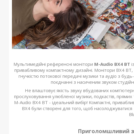
Мультимедійні референсні монітори
M-Audio BX4 BT
і
привабливому компактному дизайні. Монітори BX4 BT, 
гнучкістю потокової передачі музики та аудіо з будь-
поєднанні з насиченим звуком студійно
Не влаштовує якість звуку вбудованих комп'ютер
прослуховування улюбленої музики, подкастів, прямих т
M-Audio BX4 BT - ідеальний вибір! Компактні, привабливі
BX4 були створені для того, щоб насолоджуватися 
Bl
Приголомшливий зв