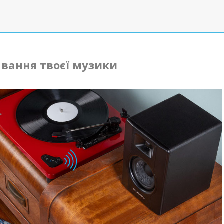
вання твоєї музики