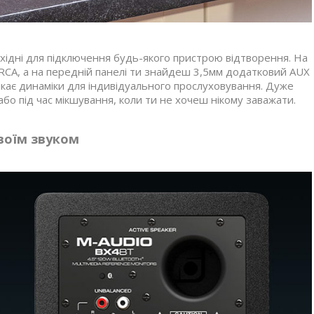
обхідні для підключення будь-якого пристрою відтворення. На
і RCA, а на передній панелі ти знайдеш 3,5мм додатковий AUX
икає динаміки для індивідуального прослуховування. Дуже
бо під час мікшування, коли ти не хочеш нікому заважати.
воїм звуком