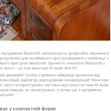
з підтримкою Bluetooth забезпечують професійне звучання в
розроблені для незайманого прослуховування у комбінації з
якого пристрою Bluetooth. Зручність технології Bluetooth у
ї якості - це нові монітори M-Audio BX4 BT.
них динаміків? Хочеш отримати найкраще враження від
рансляцій, відеоігор, відеодзвінків і конференцій? Монітори
 і прості в користуванні, настільні акустичні системи M-Audio
мультимедіа як ніколи раніше, а тепер ще з підтримкою
uetooth!
ук у компактній формі