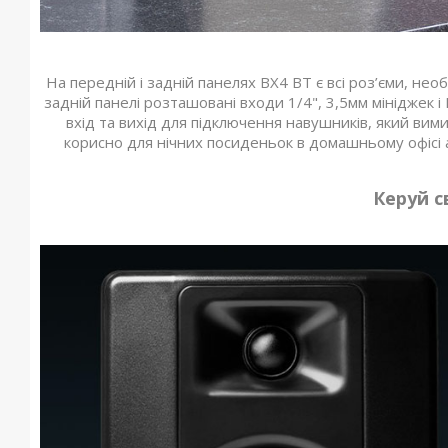
На передній і задній панелях BX4 BT є всі роз’єми, не
задній панелі розташовані входи 1/4", 3,5мм мініджек 
вхід та вихід для підключення навушників, який вим
корисно для нічних посиденьок в домашньому офісі а
Керуй с