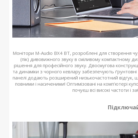
Монітори M-Audio BX4 BT, розроблені для створення ч
(пік) дивовижного звуку в сміливому компактному ди
рішення для професійного звуку. Двосмугова конструк
та динаміки з чорного кевлару забезпечують ґрунтовні т
панелі додають розширений низькочастотний відгук, що 
повними і насиченими! Оптимізовані на комп'ютері ку
почуєш всі високі частоти і 
Підключай