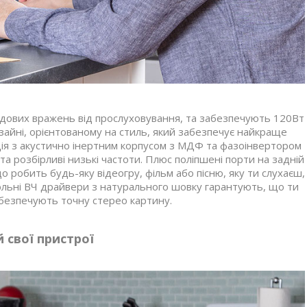
удових вражень від прослуховування, та забезпечують 120Вт
зайні, орієнтованому на стиль, який забезпечує найкраще
ція з акустично інертним корпусом з МДФ та фазоінвертором
а розбірливі низькі частоти. Плюс поліпшені порти на задній
робить будь-яку відеогру, фільм або пісню, яку ти слухаєш,
польні ВЧ драйвери з натурального шовку гарантують, що ти
забезпечують точну стерео картину.
 свої пристрої