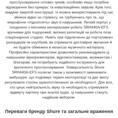
прослуховування готових треків, особливо якщо потрібне
відтворення без прикрас та еквалізаційних завалів. Крім того,
завдяки закритій конструкції, їх можна використовувати під час
зйомок відео чи стрімінгу, не турбуючись про те, що
мікрофони «підхоплять» звук із навушників. Легкий корпус у
поєднанні з якісними матеріалами робить SRH440A-EFS
зручними для подорожей, виїзних репетицій чи роботи поза
стаціонарною студією. Навіть при підключенні до портативних
рекордерів чи ноутбуків, ви отримаєте достовірне звучання й
не будете обмежені в нюансах музичного матеріалу.
Професійні характеристики дозволяють рекомендувати ці
навушники звукорежисерам, відеомонтажерам, музикантам і
блогерам, які потребують надійного інструменту для
критичного прослуховування. Універсальність Shure
SRH440A-EFS полягає також у можливості замінювати
амбушури, що подовжує термін експлуатації та дає змогу
регулювати ступінь шумопоглинання за необхідності. Для всіх,
хто цінує нейтральність звуку та необхідність отримувати
відверту картину при аналізі аудіо, ці навушники стануть
надійним вибором.
Переваги бренду Shure та загальне враження