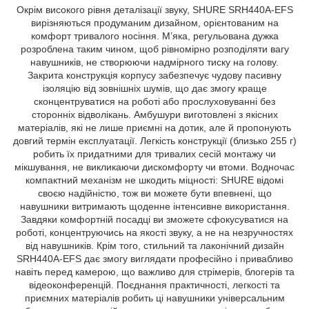
Окрім високого рівня деталізації звуку, SHURE SRH440A-EFS
вирізняються продуманим дизайном, орієнтованим на
комфорт тривалого носіння. М’яка, регульована дужка
розроблена таким чином, щоб рівномірно розподіляти вагу
навушників, не створюючи надмірного тиску на голову.
Закрита конструкція корпусу забезпечує чудову пасивну
ізоляцію від зовнішніх шумів, що дає змогу краще
сконцентруватися на роботі або прослуховуванні без
сторонніх відволікань. Амбушури виготовлені з якісних
матеріалів, які не лише приємні на дотик, але й пропонують
довгий термін експлуатації. Легкість конструкції (близько 255 г)
робить їх придатними для тривалих сесій монтажу чи
мікшування, не викликаючи дискомфорту чи втоми. Водночас
компактний механізм не шкодить міцності: SHURE відомі
своєю надійністю, тож ви можете бути впевнені, що
навушники витримають щоденне інтенсивне використання.
Завдяки комфортній посадці ви зможете сфокусуватися на
роботі, концентруючись на якості звуку, а не на незручностях
від навушників. Крім того, стильний та лаконічний дизайн
SRH440A-EFS дає змогу виглядати професійно і привабливо
навіть перед камерою, що важливо для стрімерів, блогерів та
відеоконференцій. Поєднання практичності, легкості та
приємних матеріалів робить ці навушники універсальним