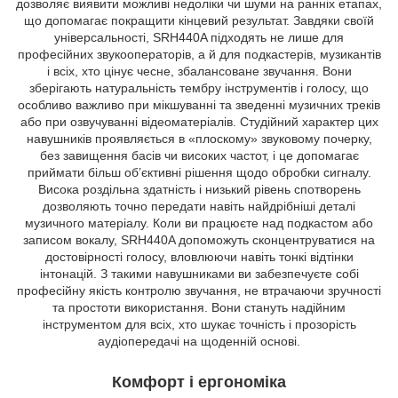
дозволяє виявити можливі недоліки чи шуми на ранніх етапах,
що допомагає покращити кінцевий результат. Завдяки своїй
універсальності, SRH440A підходять не лише для
професійних звукооператорів, а й для подкастерів, музикантів
і всіх, хто цінує чесне, збалансоване звучання. Вони
зберігають натуральність тембру інструментів і голосу, що
особливо важливо при мікшуванні та зведенні музичних треків
або при озвучуванні відеоматеріалів. Студійний характер цих
навушників проявляється в «плоскому» звуковому почерку,
без завищення басів чи високих частот, і це допомагає
приймати більш об’єктивні рішення щодо обробки сигналу.
Висока роздільна здатність і низький рівень спотворень
дозволяють точно передати навіть найдрібніші деталі
музичного матеріалу. Коли ви працюєте над подкастом або
записом вокалу, SRH440A допоможуть сконцентруватися на
достовірності голосу, вловлюючи навіть тонкі відтінки
інтонацій. З такими навушниками ви забезпечуєте собі
професійну якість контролю звучання, не втрачаючи зручності
та простоти використання. Вони стануть надійним
інструментом для всіх, хто шукає точність і прозорість
аудіопередачі на щоденній основі.
Комфорт і ергономіка