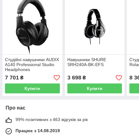
Студійні навушники AUDIX
Навушники SHURE
Студ
A140 Professional Studio
SRH240A-BK-EFS
Rola
Headphones
7 701
3 698
8 3
₴
₴
Купити
Купити
Про нас
99% позитивних з 463 відгуків за рік
Працює з 14.08.2019