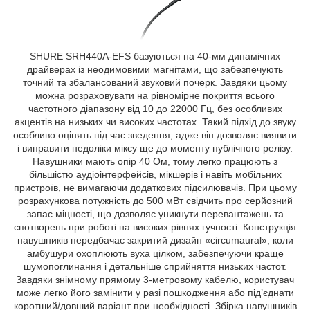
SHURE SRH440A-EFS базуються на 40-мм динамічних
драйверах із неодимовими магнітами, що забезпечують
точний та збалансований звуковий почерк. Завдяки цьому
можна розраховувати на рівномірне покриття всього
частотного діапазону від 10 до 22000 Гц, без особливих
акцентів на низьких чи високих частотах. Такий підхід до звуку
особливо оцінять під час зведення, адже він дозволяє виявити
і виправити недоліки міксу ще до моменту публічного релізу.
Навушники мають опір 40 Ом, тому легко працюють з
більшістю аудіоінтерфейсів, мікшерів і навіть мобільних
пристроїв, не вимагаючи додаткових підсилювачів. При цьому
розрахункова потужність до 500 мВт свідчить про серйозний
запас міцності, що дозволяє уникнути перевантажень та
спотворень при роботі на високих рівнях гучності. Конструкція
навушників передбачає закритий дизайн «circumaural», коли
амбушури охоплюють вуха цілком, забезпечуючи краще
шумопоглинання і детальніше сприйняття низьких частот.
Завдяки знімному прямому 3-метровому кабелю, користувач
може легко його замінити у разі пошкодження або під’єднати
коротший/довший варіант при необхідності. Збірка навушників