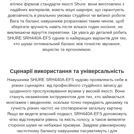
втілює фірмові стандарти якості Shure: вони виготовлені з
надійних матеріалів, мають міцні шарніри, що гарантують
довговічність в реальних умовах студійної чи виїзної роботи.
Вага та баланс навушників розраховані таким чином, щоб
зберігати зручність навіть після кількох годин носіння, не
викликаючи відчуття перевтоми. Ця увага до деталей робить
SHURE SRH440A-EFS одним із найкращих варіантів для тих,
хто шукає оптимальний баланс між точністю звучання,
міцністю та ергономікою.
Сценарії використання та універсальність
Навушники SHURE SRH440A-EFS чудово проявляють себе в
різних сценаріях: від професійного студійного запису до
щоденного прослуховування музики у високій якості. Вони
стануть незамінним інструментом для тих, хто займається
монтажем і зведенням, оскільки точно передають динаміку та
гучність різних частот, не спотворюючи загальну картину.
Якщо ви ведете власний подкаст, SRH440A-EFS допоможуть
чітко відстежувати рівень та якість голосу, а також виявляти
сторонні шуми чи небажані призвуки. Завдяки рівномірному
частотному балансу навушники пасуватимуть і для