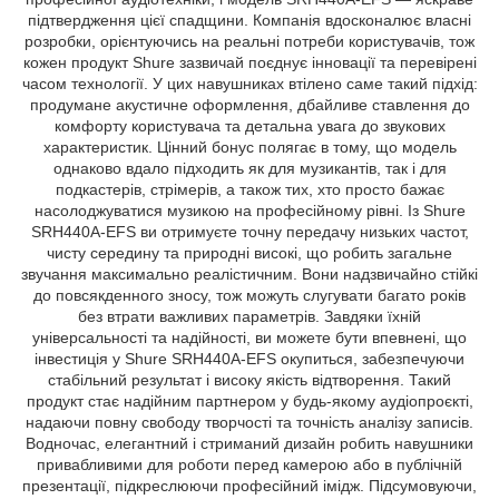
підтвердження цієї спадщини. Компанія вдосконалює власні
розробки, орієнтуючись на реальні потреби користувачів, тож
кожен продукт Shure зазвичай поєднує інновації та перевірені
часом технології. У цих навушниках втілено саме такий підхід:
продумане акустичне оформлення, дбайливе ставлення до
комфорту користувача та детальна увага до звукових
характеристик. Цінний бонус полягає в тому, що модель
однаково вдало підходить як для музикантів, так і для
подкастерів, стрімерів, а також тих, хто просто бажає
насолоджуватися музикою на професійному рівні. Із Shure
SRH440A-EFS ви отримуєте точну передачу низьких частот,
чисту середину та природні високі, що робить загальне
звучання максимально реалістичним. Вони надзвичайно стійкі
до повсякденного зносу, тож можуть слугувати багато років
без втрати важливих параметрів. Завдяки їхній
універсальності та надійності, ви можете бути впевнені, що
інвестиція у Shure SRH440A-EFS окупиться, забезпечуючи
стабільний результат і високу якість відтворення. Такий
продукт стає надійним партнером у будь-якому аудіопроєкті,
надаючи повну свободу творчості та точність аналізу записів.
Водночас, елегантний і стриманий дизайн робить навушники
привабливими для роботи перед камерою або в публічній
презентації, підкреслюючи професійний імідж. Підсумовуючи,