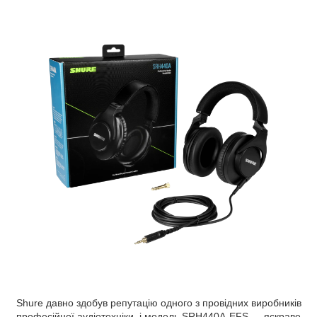
Shure давно здобув репутацію одного з провідних виробників
професійної аудіотехніки, і модель SRH440A-EFS — яскраве