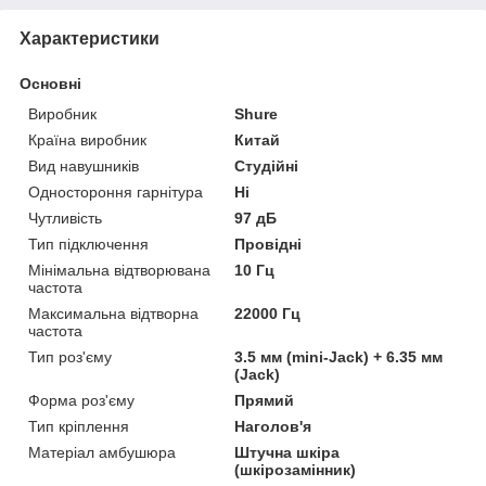
Характеристики
Основні
Виробник
Shure
Країна виробник
Китай
Вид навушників
Студійні
Одностороння гарнітура
Ні
Чутливість
97 дБ
Тип підключення
Провідні
Мінімальна відтворювана
10 Гц
частота
Максимальна відтворна
22000 Гц
частота
Тип роз'єму
3.5 мм (mini-Jack) + 6.35 мм
(Jack)
Форма роз'єму
Прямий
Тип кріплення
Наголов'я
Матеріал амбушюра
Штучна шкіра
(шкірозамінник)