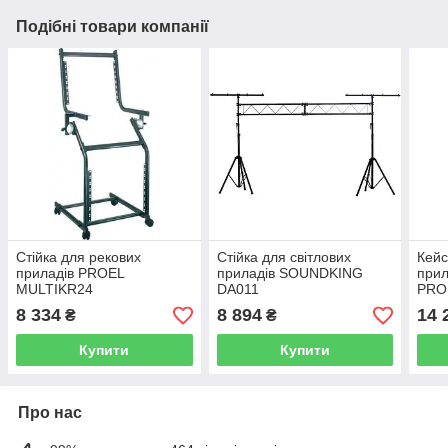
Подібні товари компанії
Стійка для рекових
Стійка для світлових
Кейс
приладів PROEL
приладів SOUNDKING
прил
MULTIKR24
DA011
PRO
8 334
8 894
14 
₴
₴
Купити
Купити
Про нас