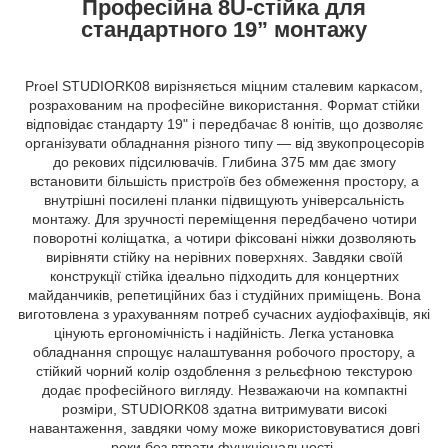
Професійна 8U-стійка для
стандартного 19” монтажу
Proel STUDIORK08 вирізняється міцним сталевим каркасом,
розрахованим на професійне використання. Формат стійки
відповідає стандарту 19" і передбачає 8 юнітів, що дозволяє
організувати обладнання різного типу — від звукопроцесорів
до рекових підсилювачів. Глибина 375 мм дає змогу
встановити більшість пристроїв без обмеження простору, а
внутрішні посилені планки підвищують універсальність
монтажу. Для зручності переміщення передбачено чотири
поворотні коліщатка, а чотири фіксовані ніжки дозволяють
вирівняти стійку на нерівних поверхнях. Завдяки своїй
конструкції стійка ідеально підходить для концертних
майданчиків, репетиційних баз і студійних приміщень. Вона
виготовлена з урахуванням потреб сучасних аудіофахівців, які
цінують ергономічність і надійність. Легка установка
обладнання спрощує налаштування робочого простору, а
стійкий чорний колір оздоблення з рельєфною текстурою
додає професійного вигляду. Незважаючи на компактні
розміри, STUDIORK08 здатна витримувати високі
навантаження, завдяки чому може використовуватися довгі
роки без втрати функціональності.