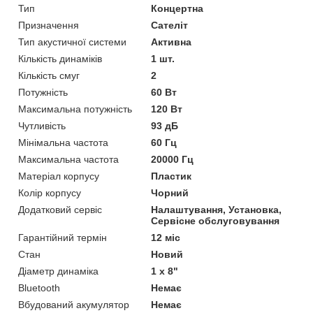
Тип
Концертна
Призначення
Сателіт
Тип акустичної системи
Активна
Кількість динаміків
1 шт.
Кількість смуг
2
Потужність
60 Вт
Максимальна потужність
120 Вт
Чутливість
93 дБ
Мінімальна частота
60 Гц
Максимальна частота
20000 Гц
Матеріал корпусу
Пластик
Колір корпусу
Чорний
Додатковий сервіс
Налаштування, Установка,
Сервісне обслуговування
Гарантійний термін
12 міс
Стан
Новий
Діаметр динаміка
1 x 8"
Bluetooth
Немає
Вбудований акумулятор
Немає