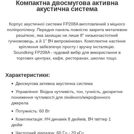
Компактна двосмугова активна
акустична система
Корпус акустичної системи FP208A виготовлений з міцного
поліпропілену. Передня панель повністю закрита металевою
решіткою, яка захищає не лише 8" низькочастотний
гучномовець, а й 1" ВЧ випромінювач. Комплектне настінне
кріплення забезпечує просту і зручну інсталяцію.
Soundking FP208A - чудовий вибір для використання в
торгових центрах, кафе, ресторанах, школах тощо.
Характеристики:
Двосмугова активна акустична система
Управління: Вхідна чутливість, тон, гучність, дискретне
пониження чутливості для лінійного/мікрофонного
джерела
Потужність: 60 Вт
Комплектація: НЧ динамік 8 дюймів, ВЧ твіттер 1
дюйм
Частотний діапазон: 60 Гц - 20 кГц