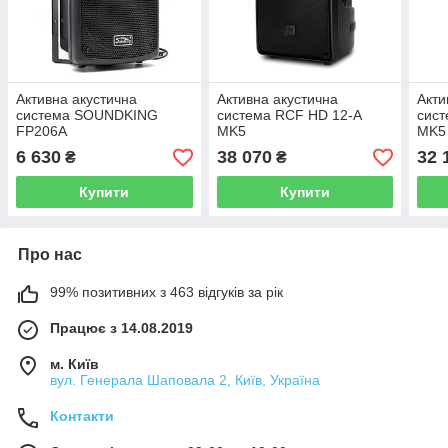
Активна акустична
Активна акустична
Акти
система SOUNDKING
система RCF HD 12-A
сист
FP206A
MK5
MK5
6 630
38 070
32 
₴
₴
Купити
Купити
Про нас
99% позитивних з 463 відгуків за рік
Працює з 14.08.2019
м. Київ
вул. Генерала Шаповала 2, Київ, Україна
Контакти