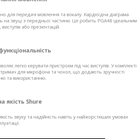
о для передачі мовлення та вокалу. Кардіоїдна діаграма
 на звуці з передньої частини. Це робить PGA48 ідеальним
 виступів або презентацій.
 функціональність
ляє легко керувати пристроєм під час виступів. У комплекті
, тримач для мікрофона та чохол, що додають зручності
ню та використанню.
а якість Shure
кість звуку та надійність навіть у найжорсткіших умовах
плуатації.