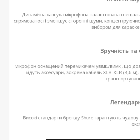
Динамічна капсула мікрофона налаштована спеціальн
спрямованості зменшує сторонні шуми, концентруючись
вибором для караоке,
Зручність та
Мікрофон оснащений перемикачем увімк./вимк., що дозво
йдуть аксесуари, зокрема кабель XLR-XLR (4,6 м)
транспортуван
Легендарн
Високі стандарти бренду Shure гарантують чудову я
екс