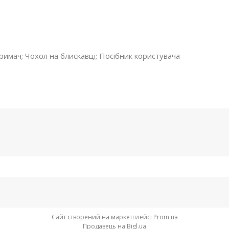
тримач; Чохол на блискавці; Посібник користувача
Сайт створений на маркетплейсі
Prom.ua
Продавець на Bigl.ua