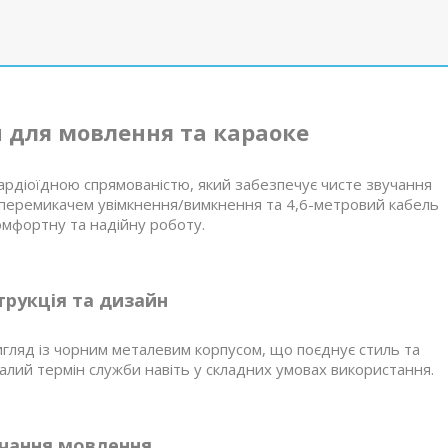
 для мовлення та караоке
ардіоїдною спрямованістю, який забезпечує чисте звучання
з перемикачем увімкнення/вимкнення та 4,6-метровий кабель
мфортну та надійну роботу.
трукція та дизайн
гляд із чорним металевим корпусом, що поєднує стиль та
валий термін служби навіть у складних умовах використання.
учання мовлення