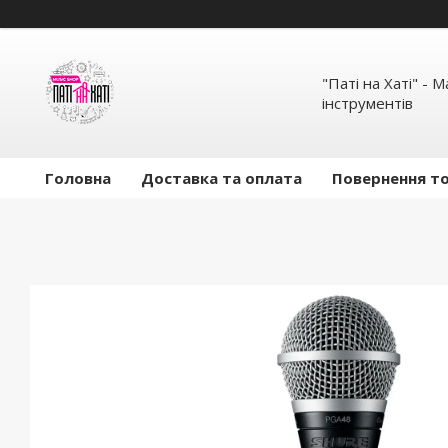
"Паті на Хаті" - 
інструментів
Головна
Доставка та оплата
Повернення то