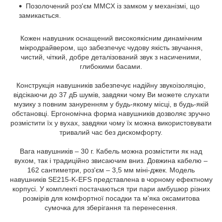
Позолочений роз'єм MMCX із замком у механізмі, що
замикається.
Кожен навушник оснащений високоякісним динамічним
мікродрайвером, що забезпечує чудову якість звучання,
чистий, чіткий, добре деталізований звук з насиченими,
глибокими басами.
Конструкція навушників забезпечує надійну звукоізоляцію,
відсікаючи до 37 дБ шумів, завдяки чому Ви можете слухати
музику з повним зануренням у будь-якому місці, в будь-якій
обстановці. Ергономічна форма навушників дозволяє зручно
розмістити їх у вухах, завдяки чому їх можна використовувати
тривалий час без дискомфорту.
Вага навушників – 30 г. Кабель можна розмістити як над
вухом, так і традиційно звисаючим вниз. Довжина кабелю –
162 сантиметри, роз'єм – 3,5 мм міні-джек. Модель
навушників SE215-K-EFS представлена ​​в чорному ефектному
корпусі. У комплекті постачаються три пари амбушюр різних
розмірів для комфортної посадки та м'яка оксамитова
сумочка для зберігання та перенесення.