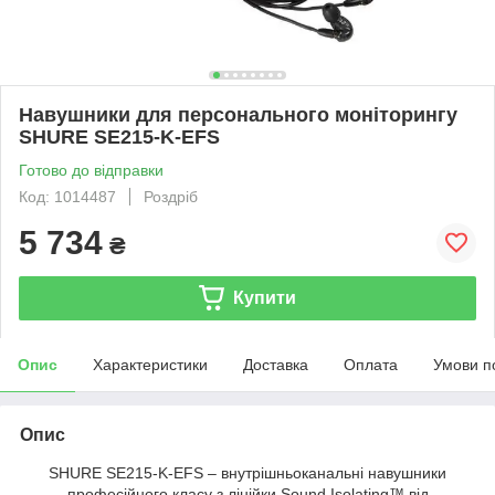
Навушники для персонального моніторингу
SHURE SE215-K-EFS
Готово до відправки
Код: 1014487
Роздріб
5 734
₴
Купити
Опис
Характеристики
Доставка
Оплата
Умови п
Опис
SHURE SE215-K-EFS
– внутрішньоканальні навушники
професійного класу з лінійки Sound Isolating™ від