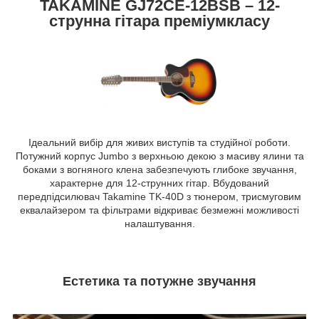
TAKAMINE GJ72CE-12BSB – 12-
струнна гітара преміумкласу
Ідеальний вибір для живих виступів та студійної роботи.
Потужний корпус Jumbo з верхньою декою з масиву ялини та
боками з вогняного клена забезпечують глибоке звучання,
характерне для 12-струнних гітар. Вбудований
передпідсилювач Takamine TK-40D з тюнером, трисмуговим
еквалайзером та фільтрами відкриває безмежні можливості
налаштування.
Естетика та потужне звучання