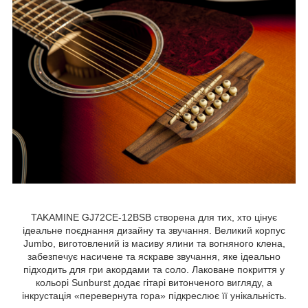
TAKAMINE GJ72CE-12BSB створена для тих, хто цінує
ідеальне поєднання дизайну та звучання. Великий корпус
Jumbo, виготовлений із масиву ялини та вогняного клена,
забезпечує насичене та яскраве звучання, яке ідеально
підходить для гри акордами та соло. Лаковане покриття у
кольорі Sunburst додає гітарі витонченого вигляду, а
інкрустація «перевернута гора» підкреслює її унікальність.