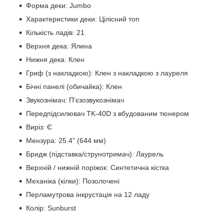
Форма деки: Jumbo
Характеристики деки: Цілісний топ
Кількість ладів: 21
Верхня дека: Ялина
Нижня дека: Клен
Гриф (з накладкою): Клен з накладкою з лауреля
Бічні панелі (обичайка): Клен
Звукознімач: П’єзозвукознімач
Передпідсилювач TK-40D з вбудованим тюнером
Виріз: Є
Мензура: 25.4" (644 мм)
Бридж (підставка/струнотримач): Лаурель
Верхній / нижній поріжок: Синтетична кістка
Механіка (кілки): Позолочені
Перламутрова інкрустація на 12 ладу
Колір: Sunburst