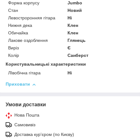
Форма корпусу
Jumbo
Стан
Новий
Левостроронняя гітара
Ні
Нижня дека
Клен
Обичайка
Клен
Лакове оздоблення
Глянець
Виріз
Є
Колір
Санберст
Користувальницькі характеристики
ЛІвобічна гітара
Ні
Приховати
Умови доставки
Нова Пошта
Самовивіз
Доставка кур'єром (по Києву)