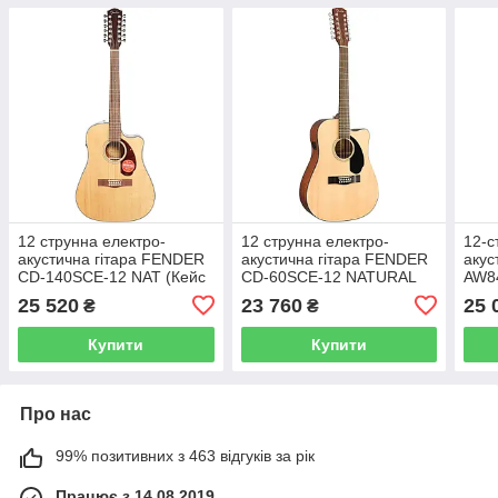
12 струнна електро-
12 струнна електро-
12-с
акустична гітара FENDER
акустична гітара FENDER
акус
CD-140SCE-12 NAT (Кейс
CD-60SCE-12 NATURAL
AW8
в комплекті)
25 520
23 760
25 
₴
₴
Купити
Купити
Про нас
99% позитивних з 463 відгуків за рік
Працює з 14.08.2019