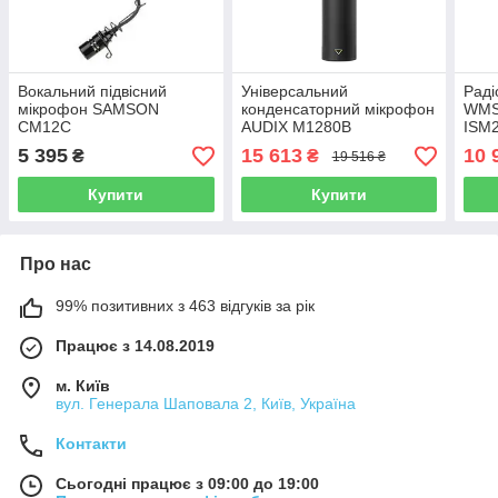
Вокальний підвісний
Універсальний
Раді
мікрофон SAMSON
конденсаторний мікрофон
WMS4
CM12C
AUDIX M1280B
ISM2
5 395
15 613
10 
₴
₴
19 516 ₴
Купити
Купити
Про нас
99% позитивних з 463 відгуків за рік
Працює з 14.08.2019
м. Київ
вул. Генерала Шаповала 2, Київ, Україна
Контакти
Сьогодні працює з 09:00 до 19:00