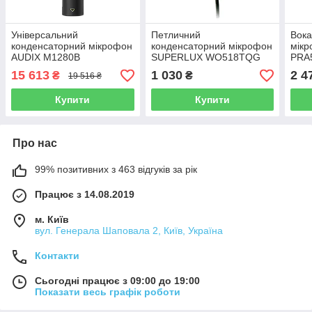
Універсальний
Петличний
Вока
конденсаторний мікрофон
конденсаторний мікрофон
мік
AUDIX M1280B
SUPERLUX WO518TQG
PRA
15 613
1 030
2 4
₴
₴
19 516 ₴
Купити
Купити
Про нас
99% позитивних з 463 відгуків за рік
Працює з 14.08.2019
м. Київ
вул. Генерала Шаповала 2, Київ, Україна
Контакти
Сьогодні працює з 09:00 до 19:00
Показати весь графік роботи