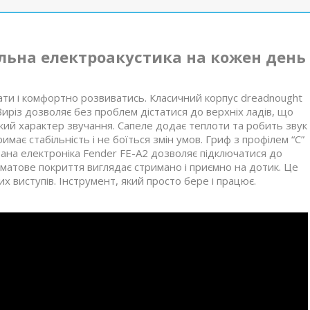
альна електроакустика на кожен день
чати і комфортно розвиватись. Класичний корпус dreadnought
Виріз дозволяє без проблем дістатися до верхніх ладів, що
нкий характер звучання. Сапеле додає теплоти та робить звук
ає стабільність і не боїться змін умов. Гриф з профілем “C”
вана електроніка Fender FE-A2 дозволяє підключатися до
матове покриття виглядає стримано і приємно на дотик. Це
их виступів. Інструмент, який просто бере і працює.