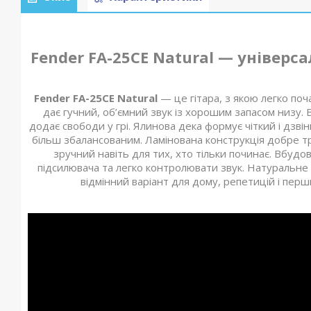
Fender FA-25CE Natural — універс
Fender FA-25CE Natural
— це гітара, з якою легко по
дає гучний, об’ємний звук із хорошим запасом низу. 
додає свободи у грі. Ялинова дека формує чіткий і дзві
більш збалансованим. Ламінована конструкція добре трим
зручний навіть для тих, хто тільки починає. Вбудо
підсилювача та легко контролювати звук. Натуральне 
відмінний варіант для дому, репетицій і перш