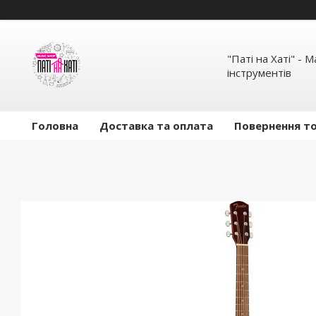
"Паті на Хаті" - 
інструментів
Головна
Доставка та оплата
Повернення то