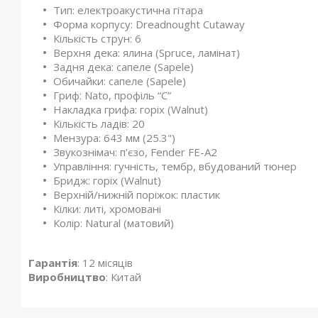
Тип: електроакустична гітара
Форма корпусу: Dreadnought Cutaway
Кількість струн: 6
Верхня дека: ялина (Spruce, ламінат)
Задня дека: сапеле (Sapele)
Обичайки: сапеле (Sapele)
Гриф: Nato, профіль “C”
Накладка грифа: горіх (Walnut)
Кількість ладів: 20
Мензура: 643 мм (25.3")
Звукознімач: п’єзо, Fender FE-A2
Управління: гучність, тембр, вбудований тюнер
Бридж: горіх (Walnut)
Верхній/нижній поріжок: пластик
Кілки: литі, хромовані
Колір: Natural (матовий)
Гарантія
: 12 місяців
Виробництво
: Китай