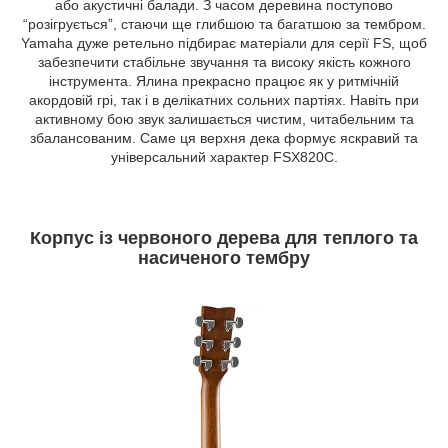
або акустичні балади. З часом деревина поступово
“розігрується”, стаючи ще глибшою та багатшою за тембром.
Yamaha дуже ретельно підбирає матеріали для серії FS, щоб
забезпечити стабільне звучання та високу якість кожного
інструмента. Ялина прекрасно працює як у ритмічній
акордовій грі, так і в делікатних сольних партіях. Навіть при
активному бою звук залишається чистим, читабельним та
збалансованим. Саме ця верхня дека формує яскравий та
універсальний характер FSX820C.
Корпус із червоного дерева для теплого та
насиченого тембру