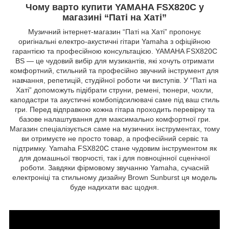
Чому варто купити YAMAHA FSX820C у
магазині “Паті на Хаті”
Музичний інтернет-магазин “Паті на Хаті” пропонує
оригінальні електро-акустичні гітари Yamaha з офіційною
гарантією та професійною консультацією. YAMAHA FSX820C
BS — це чудовий вибір для музикантів, які хочуть отримати
комфортний, стильний та професійно звучний інструмент для
навчання, репетицій, студійної роботи чи виступів. У “Паті на
Хаті” допоможуть підібрати струни, ремені, тюнери, чохли,
каподастри та акустичні комбопідсилювачі саме під ваш стиль
гри. Перед відправкою кожна гітара проходить перевірку та
базове налаштування для максимально комфортної гри.
Магазин спеціалізується саме на музичних інструментах, тому
ви отримуєте не просто товар, а професійний сервіс та
підтримку. Yamaha FSX820C стане чудовим інструментом як
для домашньої творчості, так і для повноцінної сценічної
роботи. Завдяки фірмовому звучанню Yamaha, сучасній
електроніці та стильному дизайну Brown Sunburst ця модель
буде надихати вас щодня.