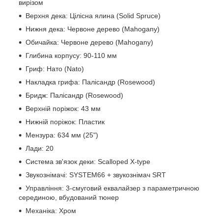
вирізом
Верхня дека: Цілісна ялина (Solid Spruce)
Нижня дека: Червоне дерево (Mahogany)
Обичайка: Червоне дерево (Mahogany)
Глибина корпусу: 90-110 мм
Гриф: Нато (Nato)
Накладка грифа: Палісандр (Rosewood)
Бридж: Палісандр (Rosewood)
Верхній поріжок: 43 мм
Нижній поріжок: Пластик
Мензура: 634 мм (25")
Лади: 20
Система зв'язок деки: Scalloped X-type
Звукознімачі: SYSTEM66 + звукознімач SRT
Управління: 3-смуговий еквалайзер з параметричною
серединою, вбудований тюнер
Механіка: Хром