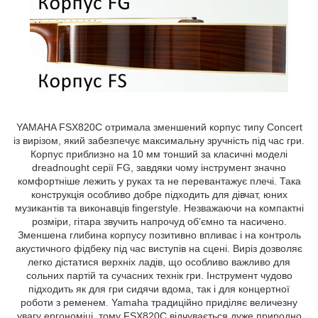
YAMAHA FSX820C отримала зменшений корпус типу Concert
із вирізом, який забезпечує максимальну зручність під час гри.
Корпус приблизно на 10 мм тонший за класичні моделі
dreadnought серії FG, завдяки чому інструмент значно
комфортніше лежить у руках та не перевантажує плечі. Така
конструкція особливо добре підходить для дівчат, юних
музикантів та виконавців fingerstyle. Незважаючи на компактні
розміри, гітара звучить напрочуд об’ємно та насичено.
Зменшена глибина корпусу позитивно впливає і на контроль
акустичного фідбеку під час виступів на сцені. Виріз дозволяє
легко дістатися верхніх ладів, що особливо важливо для
сольних партій та сучасних технік гри. Інструмент чудово
підходить як для гри сидячи вдома, так і для концертної
роботи з ременем. Yamaha традиційно приділяє величезну
увагу ергономіці, тому FSX820C відчувається дуже природно