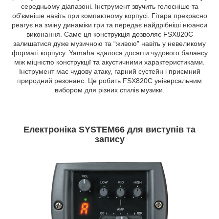
середньому діапазоні. Інструмент звучить голосніше та
об’ємніше навіть при компактному корпусі. Гітара прекрасно
реагує на зміну динаміки гри та передає найдрібніші нюанси
виконання. Саме ця конструкція дозволяє FSX820C
залишатися дуже музичною та “живою” навіть у невеликому
форматі корпусу. Yamaha вдалося досягти чудового балансу
між міцністю конструкції та акустичними характеристиками.
Інструмент має чудову атаку, гарний сустейн і приємний
природний резонанс. Це робить FSX820C універсальним
вибором для різних стилів музики.
Електроніка SYSTEM66 для виступів та
запису