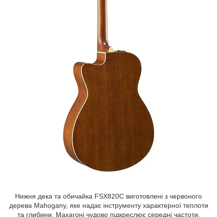
Нижня дека та обичайка FSX820C виготовлені з червоного
дерева Mahogany, яке надає інструменту характерної теплоти
та глибини. Махагоні чудово підкреслює середні частоти,