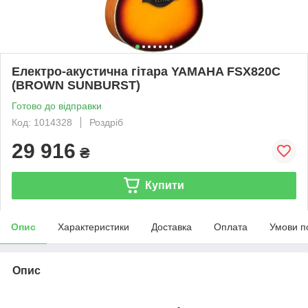
Електро-акустична гітара YAMAHA FSX820C
(BROWN SUNBURST)
Готово до відправки
Код: 1014328
Роздріб
29 916
₴
Купити
Опис
Характеристики
Доставка
Оплата
Умови п
Опис