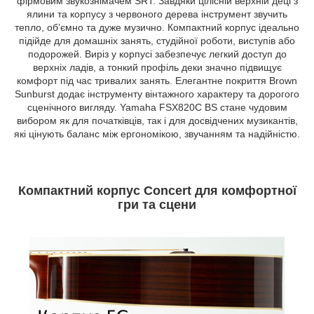
фірмовим звукознімачем SRT. Завдяки цілісній верхній деці з
ялини та корпусу з червоного дерева інструмент звучить
тепло, об’ємно та дуже музично. Компактний корпус ідеально
підійде для домашніх занять, студійної роботи, виступів або
подорожей. Виріз у корпусі забезпечує легкий доступ до
верхніх ладів, а тонкий профіль деки значно підвищує
комфорт під час тривалих занять. Елегантне покриття Brown
Sunburst додає інструменту вінтажного характеру та дорогого
сценічного вигляду. Yamaha FSX820C BS стане чудовим
вибором як для початківців, так і для досвідчених музикантів,
які цінують баланс між ергономікою, звучанням та надійністю.
Компактний корпус Concert для комфортної
гри та сцени