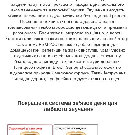
завдяки чому гітара прекрасно підходить для вокального
акомпанементу та авторської музики. Звучання виходить
м’яким, насиченим та дуже музичним без надмірної різкості.
Поєднання ялини та червоного дерева створює
збалансований тембр із хорошою деталізацією та приємним
резонансом. Баси звучать акуратно та щільно, а верхні
частоти залишаються комфортними навіть при активній атаці.
Саме тому FSX820C однаково добре підходить для
домашньої гри, репетицій та живих виступів. Крім чудових
акустичних властивостей, махагоні додає інструменту
благородного вигляду та красивої текстури деревини.
Глянцеве покриття Brown Sunburst особливо ефектно
підкреслює природній малюнок корпусу. Такий інструмент
виглядає дорого, професійно та дуже стильно на сцені.
Покращена система зв’язок деки для
глибшого звучання