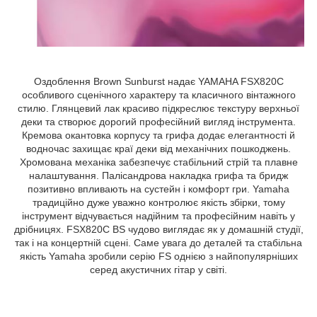
Оздоблення Brown Sunburst надає YAMAHA FSX820C
особливого сценічного характеру та класичного вінтажного
стилю. Глянцевий лак красиво підкреслює текстуру верхньої
деки та створює дорогий професійний вигляд інструмента.
Кремова окантовка корпусу та грифа додає елегантності й
водночас захищає краї деки від механічних пошкоджень.
Хромована механіка забезпечує стабільний стрій та плавне
налаштування. Палісандрова накладка грифа та бридж
позитивно впливають на сустейн і комфорт гри. Yamaha
традиційно дуже уважно контролює якість збірки, тому
інструмент відчувається надійним та професійним навіть у
дрібницях. FSX820C BS чудово виглядає як у домашній студії,
так і на концертній сцені. Саме увага до деталей та стабільна
якість Yamaha зробили серію FS однією з найпопулярніших
серед акустичних гітар у світі.