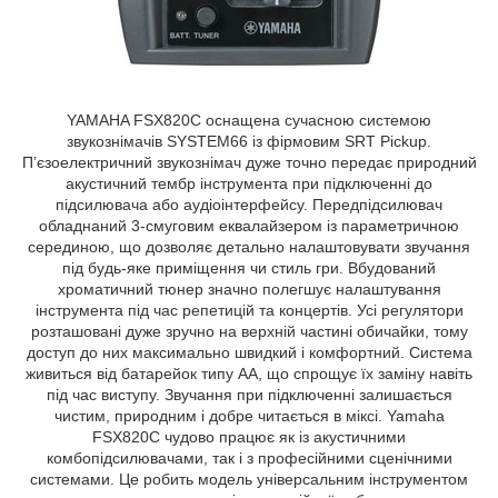
YAMAHA FSX820C оснащена сучасною системою
звукознімачів SYSTEM66 із фірмовим SRT Pickup.
П’єзоелектричний звукознімач дуже точно передає природний
акустичний тембр інструмента при підключенні до
підсилювача або аудіоінтерфейсу. Передпідсилювач
обладнаний 3-смуговим еквалайзером із параметричною
серединою, що дозволяє детально налаштовувати звучання
під будь-яке приміщення чи стиль гри. Вбудований
хроматичний тюнер значно полегшує налаштування
інструмента під час репетицій та концертів. Усі регулятори
розташовані дуже зручно на верхній частині обичайки, тому
доступ до них максимально швидкий і комфортний. Система
живиться від батарейок типу АА, що спрощує їх заміну навіть
під час виступу. Звучання при підключенні залишається
чистим, природним і добре читається в міксі. Yamaha
FSX820C чудово працює як із акустичними
комбопідсилювачами, так і з професійними сценічними
системами. Це робить модель універсальним інструментом