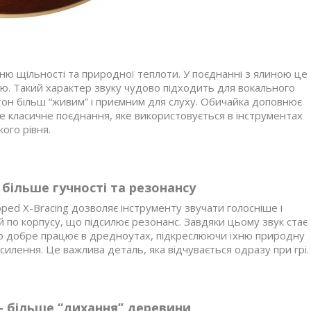
ню щільності та природної теплоти. У поєднанні з ялиною це
. Такий характер звуку чудово підходить для вокального
 тон більш “живим” і приємним для слуху. Обичайка доповнює
Це класичне поєднання, яке використовується в інструментах
кого рівня.
більше гучності та резонансу
ped X-Bracing дозволяє інструменту звучати голосніше і
 по корпусу, що підсилює резонанс. Завдяки цьому звук стає
иво добре працює в дредноутах, підкреслюючи їхню природну
дсилення. Це важлива деталь, яка відчувається одразу при грі.
 більше “дихання” деревини