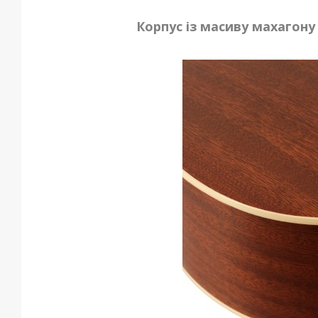
Корпус із масиву махагону