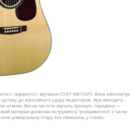
агатого і відкритого звучання CORT MR730FX. Вона забезпечує
о дотику до агресивного удару медіатором. Звук виходить
шою атакою. Високі частоти звучать прозоро, середина —
акий матеріал дозволяє інструменту “розкриватися” з часом
 хоче універсальну гітару без обмежень у стилях.