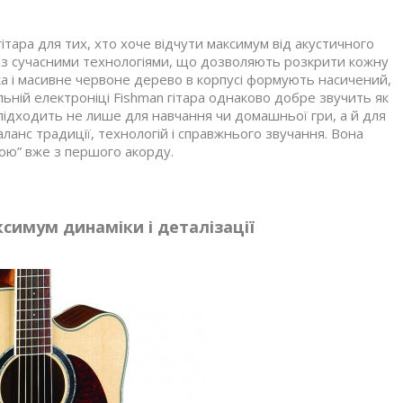
тара для тих, хто хоче відчути максимум від акустичного
із сучасними технологіями, що дозволяють розкрити кожну
ка і масивне червоне дерево в корпусі формують насичений,
ьній електроніці Fishman гітара однаково добре звучить як
й підходить не лише для навчання чи домашньої гри, а й для
нс традиції, технологій і справжнього звучання. Вона
ою” вже з першого акорду.
ксимум динаміки і деталізації