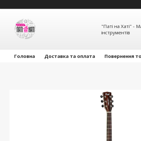
"Паті на Хаті" - 
інструментів
Головна
Доставка та оплата
Повернення то