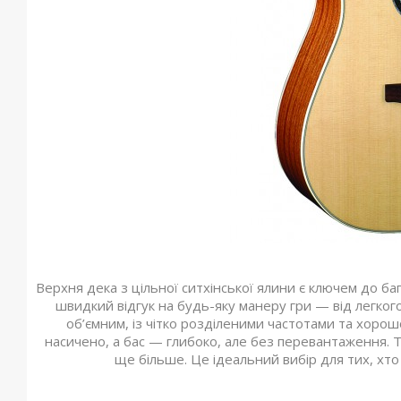
Верхня дека з цільної ситхінської ялини є ключем до б
швидкий відгук на будь-яку манеру гри — від легког
об’ємним, із чітко розділеними частотами та хоро
насичено, а бас — глибоко, але без перевантаження. Т
ще більше. Це ідеальний вибір для тих, хто