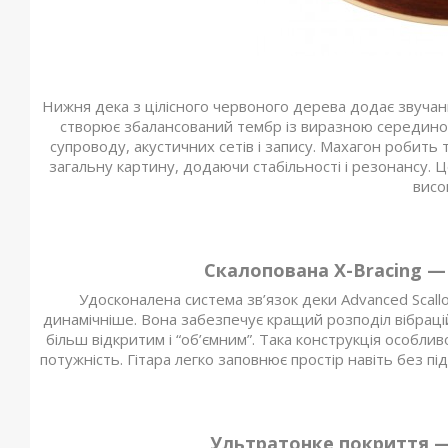
Нижня дека з цілісного червоного дерева додає звучан
створює збалансований тембр із виразною серединою
супроводу, акустичних сетів і запису. Махагон робить
загальну картину, додаючи стабільності і резонансу. 
висо
Скалопована X-Bracing — 
Удосконалена система зв’язок деки Advanced Scallo
динамічніше. Вона забезпечує кращий розподіл вібрацій
більш відкритим і “об’ємним”. Така конструкція особл
потужність. Гітара легко заповнює простір навіть без пі
Ультратонке покриття —