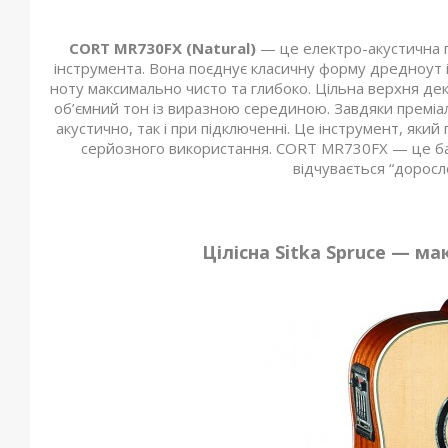
CORT MR730FX (Natural)
— це електро-акустична гі
інструмента. Вона поєднує класичну форму дредноут 
ноту максимально чисто та глибоко. Цільна верхня де
об’ємний тон із виразною серединою. Завдяки преміал
акустично, так і при підключенні. Це інструмент, яки
серйозного використання. CORT MR730FX — це бала
відчувається “доросл
Цілісна Sitka Spruce — ма