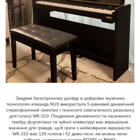
Завдяки багаторічному досвіду в цифрових музичних
технологіях команда NUX використала 5-рівневий динамічний
стереофонічний семплінг і технології симпатичного резонансу
для голосу WK-310. Поєднання динамічного та насиченого
тембру фортепіано та чуйної клавіатури має вирішальне
значення для гравців, щоб грати з неймовірною виразністю.
WK-310 має 128 голосів і 52 демо-пісні, які можна легко
вибрати, натискаючи кнопки ВГОРУ та ВНИЗ.