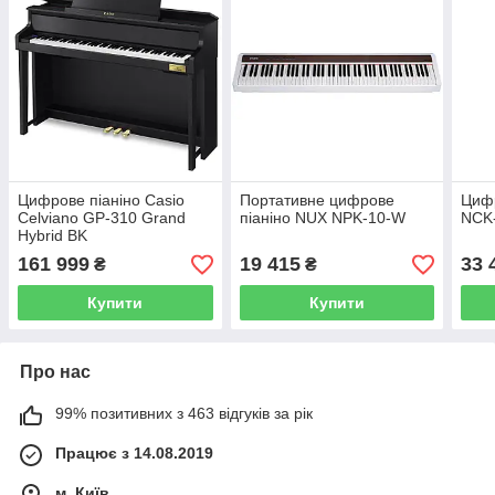
Цифрове піаніно Casio
Портативне цифрове
Цифр
Celviano GP-310 Grand
піаніно NUX NPK-10-W
NCK
Hybrid BK
161 999
19 415
33 
₴
₴
Купити
Купити
Про нас
99% позитивних з 463 відгуків за рік
Працює з 14.08.2019
м. Київ