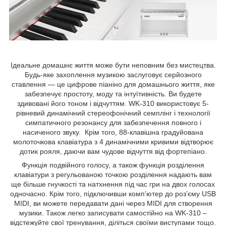
Ідеальне домашнє життя може бути неповним без мистецтва.
Будь-яке захоплення музикою заслуговує серйозного
ставлення — це цифрове піаніно для домашнього життя, яке
забезпечує простоту, моду та інтуїтивність. Ви будете
здивовані його тоном і відчуттям. WK-310 використовує 5-
рівневий динамічний стереофонічний семплінг і технології
симпатичного резонансу для забезпечення повного і
насиченого звуку. Крім того, 88-клавішна градуйована
молоточкова клавіатура з 4 динамічними кривими відтворює
дотик рояля, даючи вам чудове відчуття від фортепіано.
Функція подвійного голосу, а також функція розділення
клавіатури з регульованою точкою розділення надають вам
ще більше гнучкості та натхнення під час гри на двох голосах
одночасно. Крім того, підключивши комп’ютер до роз’єму USB
MIDI, ви можете передавати дані через MIDI для створення
музики. Також легко записувати самостійно на WK-310 –
відстежуйте свої тренування, діліться своїми виступами тощо.