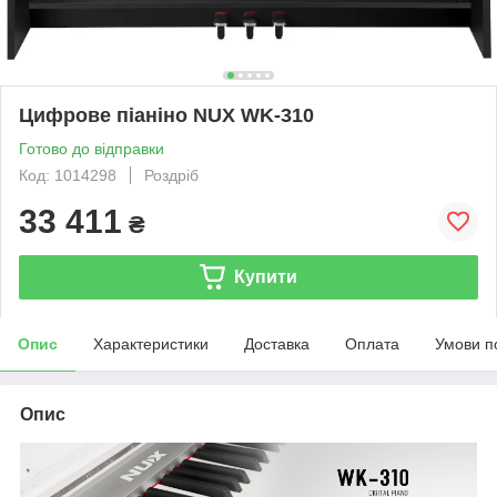
Цифрове піаніно NUX WK-310
Готово до відправки
Код: 1014298
Роздріб
33 411
₴
Купити
Опис
Характеристики
Доставка
Оплата
Умови п
Опис