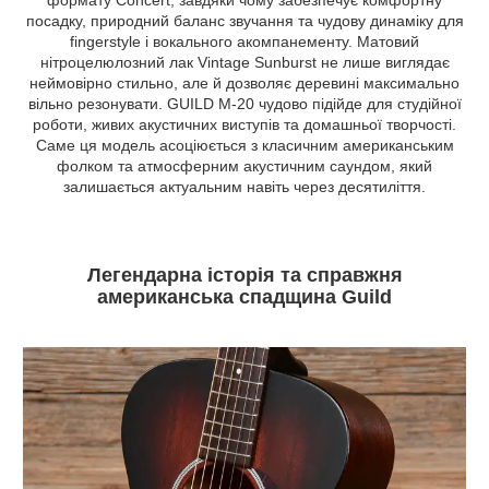
формату Concert, завдяки чому забезпечує комфортну
посадку, природний баланс звучання та чудову динаміку для
fingerstyle і вокального акомпанементу. Матовий
нітроцелюлозний лак Vintage Sunburst не лише виглядає
неймовірно стильно, але й дозволяє деревині максимально
вільно резонувати. GUILD M-20 чудово підійде для студійної
роботи, живих акустичних виступів та домашньої творчості.
Саме ця модель асоціюється з класичним американським
фолком та атмосферним акустичним саундом, який
залишається актуальним навіть через десятиліття.
Легендарна історія та справжня
американська спадщина Guild