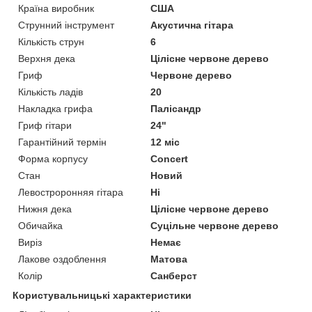
Країна виробник
США
Струнний інструмент
Акустична гітара
Кількість струн
6
Верхня дека
Цілісне червоне дерево
Гриф
Червоне дерево
Кількість ладів
20
Накладка грифа
Палісандр
Гриф гітари
24"
Гарантійний термін
12 міс
Форма корпусу
Concert
Стан
Новий
Левостроронняя гітара
Ні
Нижня дека
Цілісне червоне дерево
Обичайка
Суцільне червоне дерево
Виріз
Немає
Лакове оздоблення
Матова
Колір
Санберст
Користувальницькі характеристики