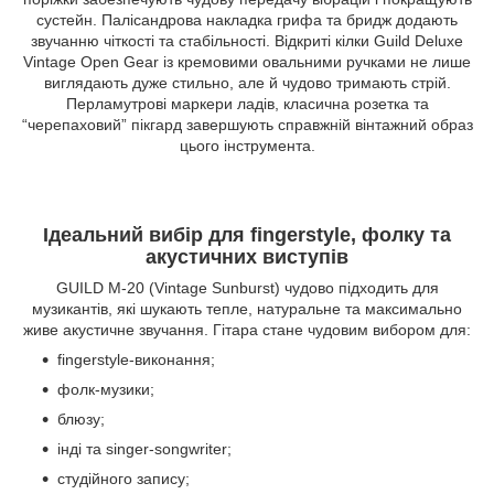
сустейн. Палісандрова накладка грифа та бридж додають
звучанню чіткості та стабільності. Відкриті кілки Guild Deluxe
Vintage Open Gear із кремовими овальними ручками не лише
виглядають дуже стильно, але й чудово тримають стрій.
Перламутрові маркери ладів, класична розетка та
“черепаховий” пікгард завершують справжній вінтажний образ
цього інструмента.
Ідеальний вибір для fingerstyle, фолку та
акустичних виступів
GUILD M-20 (Vintage Sunburst) чудово підходить для
музикантів, які шукають тепле, натуральне та максимально
живе акустичне звучання. Гітара стане чудовим вибором для:
fingerstyle-виконання;
фолк-музики;
блюзу;
інді та singer-songwriter;
студійного запису;