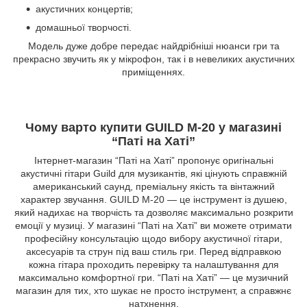
акустичних концертів;
домашньої творчості.
Модель дуже добре передає найдрібніші нюанси гри та
прекрасно звучить як у мікрофон, так і в невеликих акустичних
приміщеннях.
Чому варто купити GUILD M-20 у магазині
“Паті на Хаті”
Інтернет-магазин “Паті на Хаті” пропонує оригінальні
акустичні гітари Guild для музикантів, які цінують справжній
американський саунд, преміальну якість та вінтажний
характер звучання. GUILD M-20 — це інструмент із душею,
який надихає на творчість та дозволяє максимально розкрити
емоції у музиці. У магазині “Паті на Хаті” ви можете отримати
професійну консультацію щодо вибору акустичної гітари,
аксесуарів та струн під ваш стиль гри. Перед відправкою
кожна гітара проходить перевірку та налаштування для
максимально комфортної гри. “Паті на Хаті” — це музичний
магазин для тих, хто шукає не просто інструмент, а справжнє
натхнення.