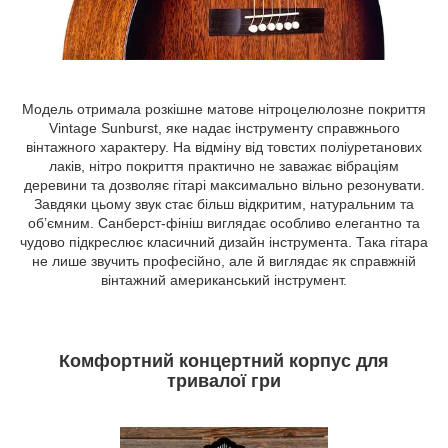
Модель отримала розкішне матове нітроцелюлозне покриття
Vintage Sunburst, яке надає інструменту справжнього
вінтажного характеру. На відміну від товстих поліуретанових
лаків, нітро покриття практично не заважає вібраціям
деревини та дозволяє гітарі максимально вільно резонувати.
Завдяки цьому звук стає більш відкритим, натуральним та
об’ємним. Санберст-фініш виглядає особливо елегантно та
чудово підкреслює класичний дизайн інструмента. Така гітара
не лише звучить професійно, але й виглядає як справжній
вінтажний американський інструмент.
Комфортний концертний корпус для
тривалої гри