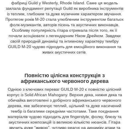
фабриці Guild у Westerly, Rhode Island. Саме ця модель
заклала фундамент репутації Guild як виробника інструментів
із теплим, глибоким та дуже музичним характером звучання.
Протягом років M-20 стала улюбленим інструментом багатьох
фолк-музикантів, авторів пісень та акустичних виконавців.
Особливу популярність гітара отримала після того, як її
почали асоціювати з легендарним Ніком Дрейком. Завдяки
своїй природній динаміці та інтимному характеру тембру
GUILD M-20 чудово підходить для емоційного виконання та
живих акустичних сетів.
Повністю цілісна конструкція з
африканського червоного дерева
Однією з ключових переваг GUILD M-20 є повністю цілісний
корпус із Solid African Mahogany. Верхня дека, нижня дека та
обичайка виготовлені з добірного африканського червоного
дерева, яке забезпечує теплий, щільний та дуже насичений
тембр із багатими середніми частотами. Таке поєднання
матеріалів чудово підходить для fingerstyle, фолку, блюзу та
акустичних композицій із великою кількістю нюансів. Гітара
звучить дуже “живою”, чутливо реагує на динаміку атаки та