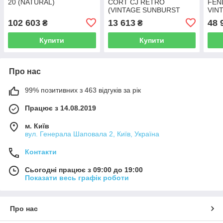
20 (NATURAL)
CORT CJ RETRO
FEN
(VINTAGE SUNBURST
VIN
MATT)
SUN
102 603
13 613
48 
₴
₴
Купити
Купити
Про нас
99% позитивних з 463 відгуків за рік
Працює з 14.08.2019
м. Київ
вул. Генерала Шаповала 2, Київ, Україна
Контакти
Сьогодні працює з 09:00 до 19:00
Показати весь графік роботи
Про нас