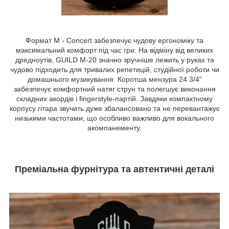
Формат M - Concert забезпечує чудову ергономіку та
максимальний комфорт під час гри. На відміну від великих
дредноутів, GUILD M-20 значно зручніше лежить у руках та
чудово підходить для тривалих репетицій, студійної роботи чи
домашнього музикування. Коротша мензура 24 3/4"
забезпечує комфортний натяг струн та полегшує виконання
складних акордів і fingerstyle-партій. Завдяки компактному
корпусу гітара звучить дуже збалансовано та не перевантажує
низькими частотами, що особливо важливо для вокального
акомпанементу.
Преміальна фурнітура та автентичні деталі