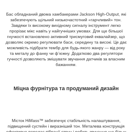
Бас обладнаний двома хамбакерами Jackson High-Output, які
забезпечують щільний низькочастотний «гарчливий» тон.
Завдяки їх високому вихідному сигналу інструмент легко
прорізає мікс навіть у найгучніших умовах. Для ще більшої
гнучкості встановлено активний трисмуговий еквалайзер, що
дозволяє окремо регулювати баси, середину та високі. Це дає
можливість підібрати тембр для будь-якого жанру — від року
та металу до фанку чи ф’южну. Додатково два регулятори
гучності дозволяють змішувати звучання датчиків за власним
бажанням.
Міцна фурнітура та продуманий дизайн
Місток HiMass™ забезпечує стабільність налаштування,
підвищений сустейн і виразніший тон. Металева конструкція
ефективно передає вібрації струн і робить звучання ще більш