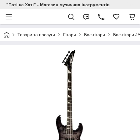
"Паті на Хаті" - Магазин музичних інструментів
Товари та послуги
Гітари
Бас-гітари
Бас-гітари 