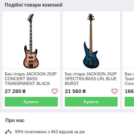
Подібні товари компанії
Бас-гітара JACKSON JS3P
Бас-гітара JACKSON JS2P
Бас-
CONCERT BASS
SPECTRA BASS LRL BLUE
Team
TRANSPARENT BLACK
BURST
Corv
BURST
(Nir
27 280
21 560
166
₴
₴
Sati
Купити
Купити
Про нас
99% позитивних з 463 відгуків за рік