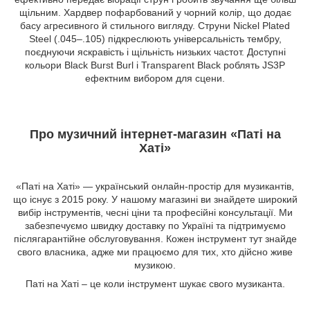
щільним. Хардвер пофарбований у чорний колір, що додає
басу агресивного й стильного вигляду. Струни Nickel Plated
Steel (.045–.105) підкреслюють універсальність тембру,
поєднуючи яскравість і щільність низьких частот. Доступні
кольори Black Burst Burl і Transparent Black роблять JS3P
ефектним вибором для сцени.
Про музичний інтернет-магазин «Паті на
Хаті»
«Паті на Хаті» — український онлайн-простір для музикантів,
що існує з 2015 року. У нашому магазині ви знайдете широкий
вибір інструментів, чесні ціни та професійні консультації. Ми
забезпечуємо швидку доставку по Україні та підтримуємо
післягарантійне обслуговування. Кожен інструмент тут знайде
свого власника, адже ми працюємо для тих, хто дійсно живе
музикою.
Паті на Хаті – це коли інструмент шукає свого музиканта.