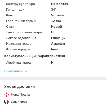
Конструкція грифа
На болтах
Гриф гітари
34"
Колір
Чорний
Гарантійний термін
12 міс
Стан
Новий
Левостроронняя гітара
Ні
Лакове оздоблення
Глянець
Накладка грифа
Амарант
Форма корпусу
Інші
Користувальницькі характеристики
ЛІвобічна гітара
Ні
Приховати
Умови доставки
Нова Пошта
Самовивіз