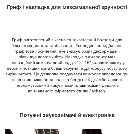
Гриф і накладка для максимальної зручності
Гриф виготовлений з клена та закріплений болтами для
більшої міцності та стабільності. Усередині передбачено
графітове посилення, яке знижує ризик деформацій і
підвищує довговічність. Накладка з амаранту має
інноваційний компаундний радіус 12"-16", завдяки якому у
верхніх позиціях вона більш округла, а до корпусу поступово
вирівнюється. Це дозволяє поєднувати комфорт акордової гри
з легкістю виконання соло та бендів. 24 джамбо-ладів із
перламутровими «акулячими плавниками» додають
впізнаваного фірмового стилю Jackson.
Потужні звукознімачі й електроніка