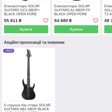
Електрогітара SOLAR
Електрогітара SOLAR
Елек
GUITARS GC2.6BOP+
GUITARS A1.6BOP-FF
SOL
BLACK OPEN PORE
BLACK OPEN PORE
T2.
MATTE
MATTE
OPE
55 811
64 680
49 
₴
₴
Купити
Купити
Акційні пропозиції та новинки
–31%
5-струнна бас-гітара SOLAR
GUITARS AB1.5BOP BLACK