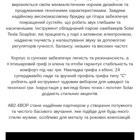
вирізняється своїм мінімалістичним чорним дизайном та
продуманими технічними характеристиками. Завдяки
надійному високомасовому бриджу ця гітара забезпечує
покращений сустейн, що робить звук глибшим та
насиченішим. Інструмент обладнаний парою хамбакерів Solar
Tesla Soapbar, які працюють у парі з активною електронікою,
надаючи гнучкість у налаштуванні звуку за допомогою
регуляторів гучності, балансу, низьких та високих частот.
Корпус із сунгкаю забезпечує легкість та резонансність, а
п’ятишаровий гриф із клена та ятоби гарантує стабільність та
комфорт під час гри. Накладка грифа з ебоні, 24
суперджамбо лади та зручний профіль грифа типу "C"
роблять цей інструмент чудовим вибором для швидкої та
технічної гри. Інкрустація у вигляді білих точок і логотип Solar
додають стильних акцентів.
AB2.4BOP стане надійним партнером у створенні потужного
та чистого басового звучання, яке підійде для будь-якого
стилю музики, особливо для металу та рокових композицій.