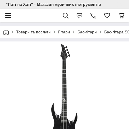
"Паті на Хаті" - Магазин музичних інструментів
Товари та послуги
Гітари
Бас-гітари
Бас-гітара