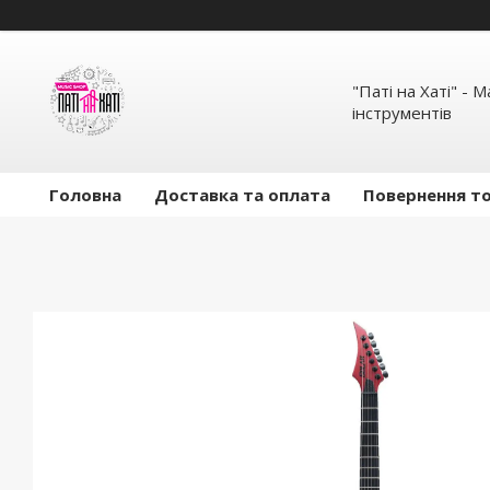
"Паті на Хаті" - 
інструментів
Головна
Доставка та оплата
Повернення то