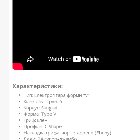
Характеристики:
Тип: Електрогітара форми "V"
Кількість струн: 6
Корпус: Sungkai
Форма: Type V
Гриф: клен
Профіль: C Shape
Накладка грифа: чорне дерево (Ebony)
Лади: 24 супер-джамбо