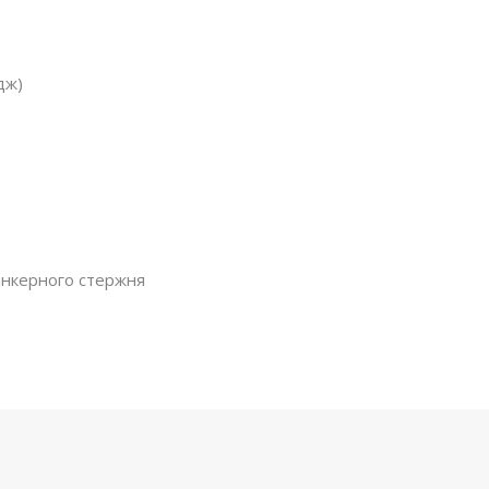
дж)
 анкерного стержня