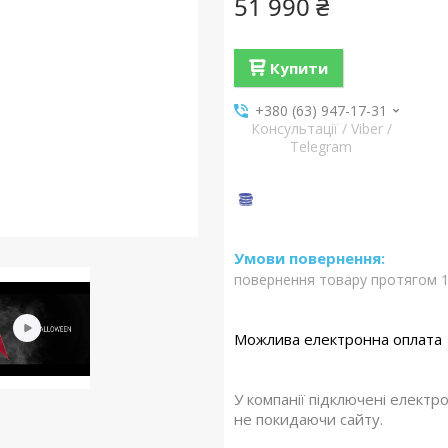
51 990 ₴
Купити
+380 (63) 947-17-31
Консультації / Viber /
Telegram
повернення товару протягом 1
У компанії підключені електр
не покидаючи сайту.