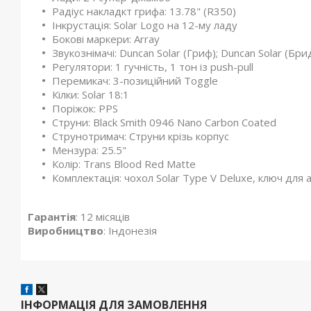
Радіус накладкт грифа: 13.78" (R350)
Інкрустація: Solar Logo на 12-му ладу
Бокові маркери: Array
Звукознімачі: Duncan Solar (Гриф); Duncan Solar (Бри
Регулятори: 1 гучність, 1 тон із push-pull
Перемикач: 3-позиційний Toggle
Кілки: Solar 18:1
Поріжок: PPS
Струни: Black Smith 0946 Nano Carbon Coated
Струнотримач: Струни крізь корпус
Мензура: 25.5"
Колір: Trans Blood Red Matte
Комплектація: чохол Solar Type V Deluxe, ключ для
Гарантія
: 12 місяців
Виробництво
: Індонезія
ІНФОРМАЦІЯ ДЛЯ ЗАМОВЛЕННЯ