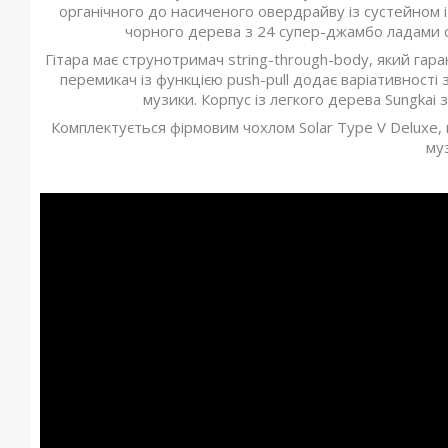
органічного до насиченого овердрайву із сустейном і 
чорного дерева з 24 супер-джамбо ладами с
Гітара має струнотримач string-through-body, який гар
перемикач із функцією push-pull додає варіативності
музики. Корпус із легкого дерева Sungkai 
Комплектується фірмовим чохлом Solar Type V Delux
му