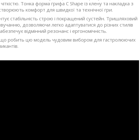
чіткістю. Тонка форма грифа C Shape із клену та накладка з
творюють комфорт для швидкої та технічної гри.
антує стабільність строю і покращений сустейн. Тришляховий
 звучанню, дозволяючи легко адаптуватися до різних стилів
забезпечує відмінний резонанс і ергономічність.
e, що робить цю модель чудовим вибором для гастролюючих
зикантів.