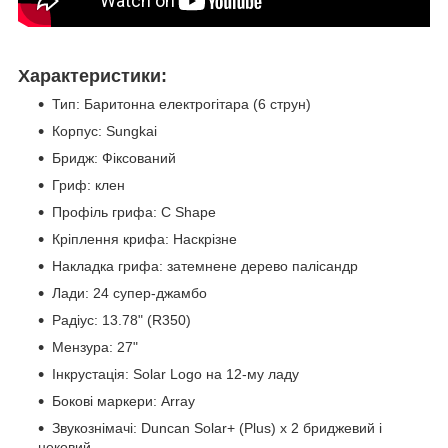
Характеристики:
Тип: Баритонна електрогітара (6 струн)
Корпус: Sungkai
Бридж: Фіксований
Гриф: клен
Профіль грифа: C Shape
Кріплення крифа: Наскрізне
Накладка грифа: затемнене дерево палісандр
Лади: 24 супер-джамбо
Радіус: 13.78" (R350)
Мензура: 27"
Інкрустація: Solar Logo на 12-му ладу
Бокові маркери: Array
Звукознімачі: Duncan Solar+ (Plus) х 2 бриджевий і
нековий