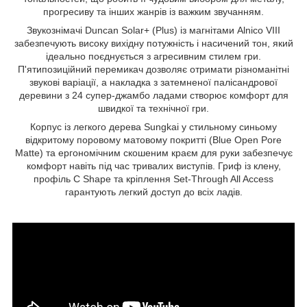
прогресиву та інших жанрів із важким звучанням.
Звукознімачі Duncan Solar+ (Plus) із магнітами Alnico VIII
забезпечують високу вихідну потужність і насичений тон, який
ідеально поєднується з агресивним стилем гри.
П'ятипозиційний перемикач дозволяє отримати різноманітні
звукові варіації, а накладка з затемненої палісандрової
деревини з 24 супер-джамбо ладами створює комфорт для
швидкої та технічної гри.
Корпус із легкого дерева Sungkai у стильному синьому
відкритому поровому матовому покритті (Blue Open Pore
Matte) та ергономічним скошеним краєм для руки забезпечує
комфорт навіть під час тривалих виступів. Гриф із клену,
профіль C Shape та кріплення Set-Through All Access
гарантують легкий доступ до всіх ладів.