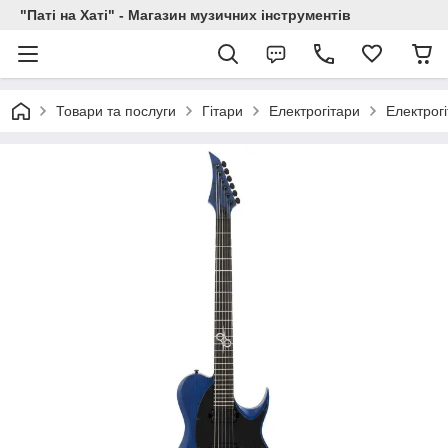
"Паті на Хаті" - Магазин музичних інструментів
Товари та послуги
Гітари
Електрогітари
Електрог