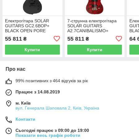
Електрогітара SOLAR
7-струнна електрогітара
Елек
GUITARS GC2.6BOP+
SOLAR GUITARS
GUI
BLACK OPEN PORE
A2.7CANIBALISMO+
BLA
MATTE
BLOOD RED OPEN PORE
MAT
55 811
55 811
64 
₴
₴
W/BLOOD SPLATTER
Купити
Купити
Про нас
99% позитивних з 464 відгуків за рік
Працює з 14.08.2019
м. Київ
вул. Генерала Шаповала 2, Київ, Україна
Контакти
Сьогодні працює з 09:00 до 19:00
Показати весь графік роботи