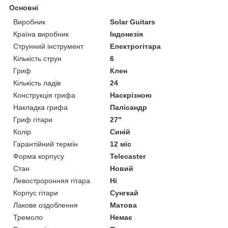
Основні
Виробник
Solar Guitars
Країна виробник
Індонезія
Струнний інструмент
Електрогітара
Кількість струн
6
Гриф
Клен
Кількість ладів
24
Конструкція грифа
Наскрізною
Накладка грифа
Палісандр
Гриф гітари
27"
Колір
Синій
Гарантійний термін
12 міс
Форма корпусу
Telecaster
Стан
Новий
Левостроронняя гітара
Ні
Корпус гітари
Сунгкай
Лакове оздоблення
Матова
Тремоло
Немає