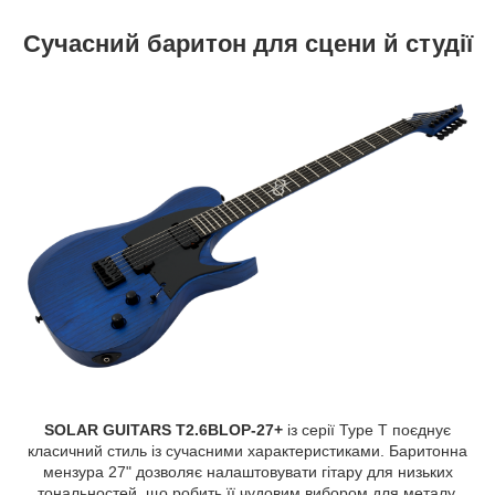
Сучасний баритон для сцени й студії
SOLAR GUITARS T2.6BLOP-27+
із серії Type T поєднує
класичний стиль із сучасними характеристиками. Баритонна
мензура 27" дозволяє налаштовувати гітару для низьких
тональностей, що робить її чудовим вибором для металу,