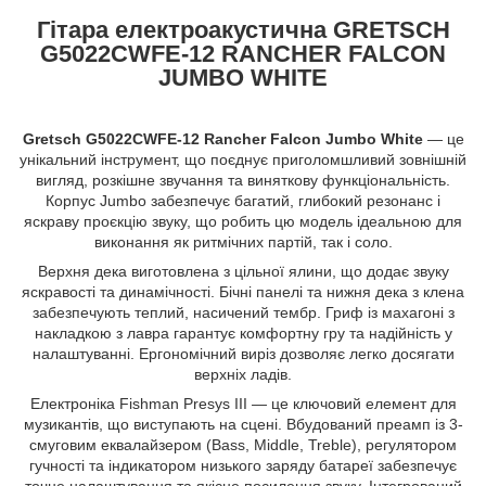
Гітара електроакустична GRETSCH
G5022CWFE-12 RANCHER FALCON
JUMBO WHITE
Gretsch G5022CWFE-12 Rancher Falcon Jumbo White
— це
унікальний інструмент, що поєднує приголомшливий зовнішній
вигляд, розкішне звучання та виняткову функціональність.
Корпус Jumbo забезпечує багатий, глибокий резонанс і
яскраву проєкцію звуку, що робить цю модель ідеальною для
виконання як ритмічних партій, так і соло.
Верхня дека виготовлена з цільної ялини, що додає звуку
яскравості та динамічності. Бічні панелі та нижня дека з клена
забезпечують теплий, насичений тембр. Гриф із махагоні з
накладкою з лавра гарантує комфортну гру та надійність у
налаштуванні. Ергономічний виріз дозволяє легко досягати
верхніх ладів.
Електроніка Fishman Presys III — це ключовий елемент для
музикантів, що виступають на сцені. Вбудований преамп із 3-
смуговим еквалайзером (Bass, Middle, Treble), регулятором
гучності та індикатором низького заряду батареї забезпечує
точне налаштування та якісне посилення звуку. Інтегрований