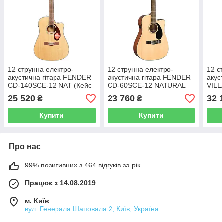
12 струнна електро-
12 струнна електро-
12 с
акустична гітара FENDER
акустична гітара FENDER
акус
CD-140SCE-12 NAT (Кейс
CD-60SCE-12 NATURAL
VIL
в комплекті)
AGE
25 520
23 760
32 
₴
₴
Купити
Купити
Про нас
99% позитивних з 464 відгуків за рік
Працює з 14.08.2019
м. Київ
вул. Генерала Шаповала 2, Київ, Україна