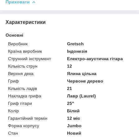
Приховати
Характеристики
Основні
Виробник
Gretsch
Країна виробник
Індонезія
Струнний інструмент
Електро-акустична гітара
Кількість струн
12
Верхня дека
Ялина цільна
Гриф
Червоне дерево
Кількість ладів
21
Накладка грифа
Лавр (Laurel)
Гриф гітари
25"
Колір
Білий
Гарантійний термін
12 міс
Форма корпусу
Jumbo
Стан
Новий