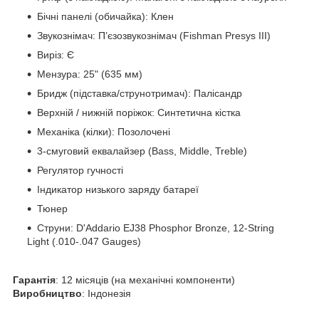
Бічні панелі (обичайка): Клен
Звукознімач: П’єзозвукознімач (Fishman Presys III)
Виріз: Є
Мензура: 25" (635 мм)
Бридж (підставка/струнотримач): Палісандр
Верхній / нижній поріжок: Синтетична кістка
Механіка (кілки): Позолочені
3-смуговий еквалайзер (Bass, Middle, Treble)
Регулятор гучності
Індикатор низького заряду батареї
Тюнер
Струни: D'Addario EJ38 Phosphor Bronze, 12-String
Light (.010-.047 Gauges)
Гарантія
: 12 місяців (на механічні компоненти)
Виробництво
: Індонезія