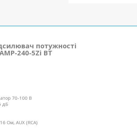
дсилювач потужності
PAMP-240-5Zi BT
атор 70-100 В
5 дБ
-16 Ом, AUX (RCA)