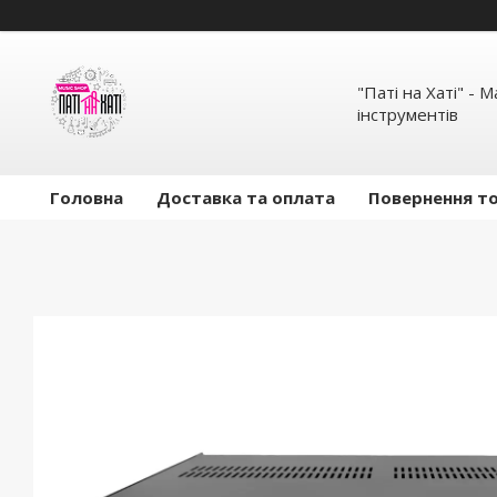
"Паті на Хаті" - 
інструментів
Головна
Доставка та оплата
Повернення то