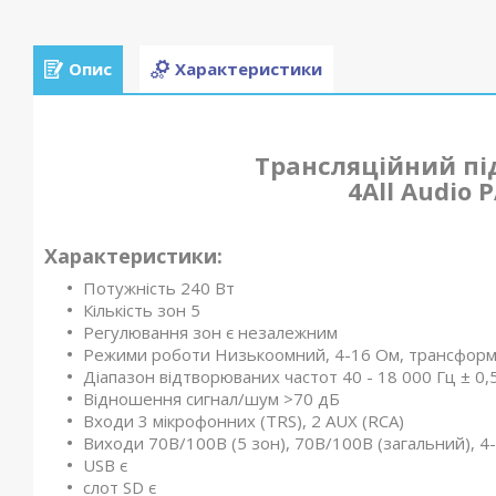
Опис
Характеристики
Трансляційний пі
4All Audio 
Характеристики:
Потужність 240 Вт
Кількість зон 5
Регулювання зон є незалежним
Режими роботи Низькоомний, 4-16 Ом, трансформ
Діапазон відтворюваних частот 40 - 18 000 Гц ± 0,
Відношення сигнал/шум >70 дБ
Входи 3 мікрофонних (TRS), 2 AUX (RCA)
Виходи 70В/100В (5 зон), 70В/100В (загальний), 4
USB є
слот SD є