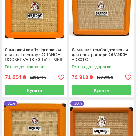
Ламповий комбопідсилювач
Ламповий комбопідсилювач
для електрогітари ORANGE
для електрогітари ORANGE
ROCKERVERB 50 1x12" MKII
AD30TC
Готово до відправки
Готово до відправки
71 854
72 910
₴
₴
123 179 ₴
109 365 ₴
Купити
Купити
–31%
–20%