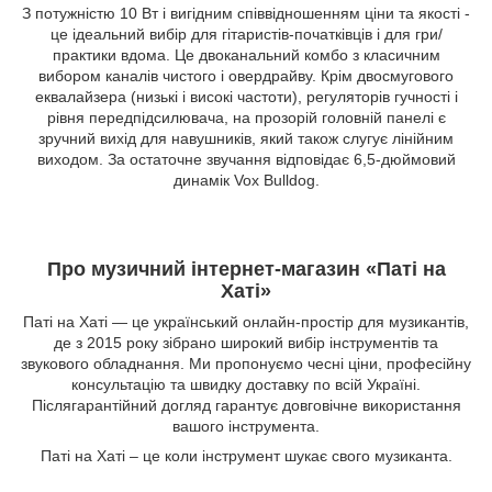
З потужністю 10 Вт і вигідним співвідношенням ціни та якості -
це ідеальний вибір для гітаристів-початківців і для гри/
практики вдома. Це двоканальний комбо з класичним
вибором каналів чистого і овердрайву. Крім двосмугового
еквалайзера (низькі і високі частоти), регуляторів гучності і
рівня передпідсилювача, на прозорій головній панелі є
зручний вихід для навушників, який також слугує лінійним
виходом. За остаточне звучання відповідає 6,5-дюймовий
динамік Vox Bulldog.
Про музичний інтернет-магазин «Паті на
Хаті»
Паті на Хаті — це український онлайн-простір для музикантів,
де з 2015 року зібрано широкий вибір інструментів та
звукового обладнання. Ми пропонуємо чесні ціни, професійну
консультацію та швидку доставку по всій Україні.
Післягарантійний догляд гарантує довговічне використання
вашого інструмента.
Паті на Хаті – це коли інструмент шукає свого музиканта.