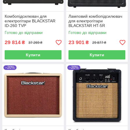
Комбопідсилювач для
Ламповий комбопідсилювач
електрогітари BLACKSTAR
для електрогітари
ID-260 TVP
BLACKSTAR HT-5R
Готово до відправки
Готово до відправки
29 814
23 901
₴
₴
37 269 ₴
29 877 ₴
Купити
Купити
–20%
–20%