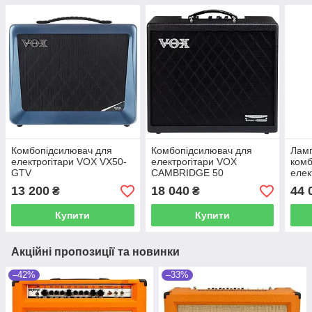
Комбопідсилювач для
Комбопідсилювач для
Лам
електрогітари VOX VX50-
електрогітари VOX
комб
GTV
CAMBRIDGE 50
елек
AC1
13 200
18 040
44 
₴
₴
Купити
Купити
Акційні пропозиції та новинки
–42%
–33%