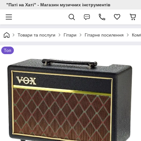
"Паті на Хаті" - Магазин музичних інструментів
Товари та послуги
Гітари
Гітарне посилення
Ком
Топ