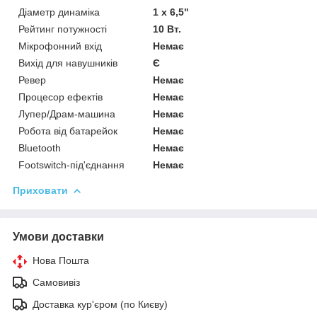
Діаметр динаміка
1 x 6,5"
Рейтинг потужності
10 Вт.
Мікрофонний вхід
Немає
Вихід для навушників
Є
Ревер
Немає
Процесор ефектів
Немає
Лупер/Драм-машина
Немає
Робота від батарейок
Немає
Bluetooth
Немає
Footswitch-під'єднання
Немає
Приховати
Умови доставки
Нова Пошта
Самовивіз
Доставка кур'єром (по Києву)