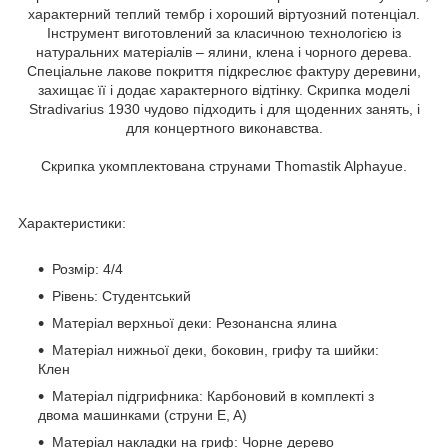
характерний теплий тембр і хороший віртуозний потенціал.
Інструмент виготовлений за класичною технологією із
натуральних матеріалів – ялини, клена і чорного дерева.
Спеціальне лакове покриття підкреслює фактуру деревини,
захищає її і додає характерного відтінку. Скрипка моделі
Stradivarius 1930 чудово підходить і для щоденних занять, і
для концертного виконавства.
Cкрипка укомплектована струнами Thomastik Alphayue.
Характеристики:
Розмір: 4/4
Рівень: Студентський
Матеріал верхньої деки: Резонансна ялина
Матеріал нижньої деки, боковин, грифу та шийки:
Клен
Матеріал підгрифника: Карбоновий в комплекті з
двома машинками (струни E, A)
Матеріал накладки на гриф: Чорне дерево