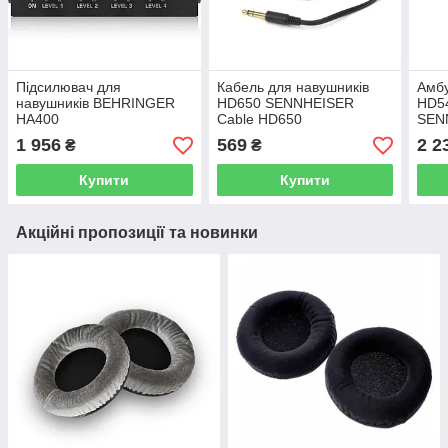
Підсилювач для
Кабель для навушників
Амбу
навушників BEHRINGER
HD650 SENNHEISER
HD54
HA400
Cable HD650
SEN
1 956
569
2 2
₴
₴
Купити
Купити
Акційні пропозиції та новинки