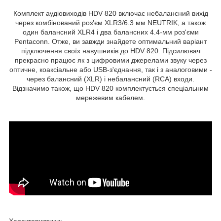
Комплект аудіовиходів HDV 820 включає небалансний вихід
через комбінований роз'єм XLR3/6.3 мм NEUTRIK, а також
один балансний XLR4 і два балансних 4.4-мм роз'єми
Pentaconn. Отже, ви завжди знайдете оптимальний варіант
підключення своїх навушників до HDV 820. Підсилювач
прекрасно працює як з цифровими джерелами звуку через
оптичне, коаксіальне або USB-з'єднання, так і з аналоговими -
через балансний (XLR) і небалансний (RCA) входи.
Відзначимо також, що HDV 820 комплектується спеціальним
мережевим кабелем.
Характеристики: