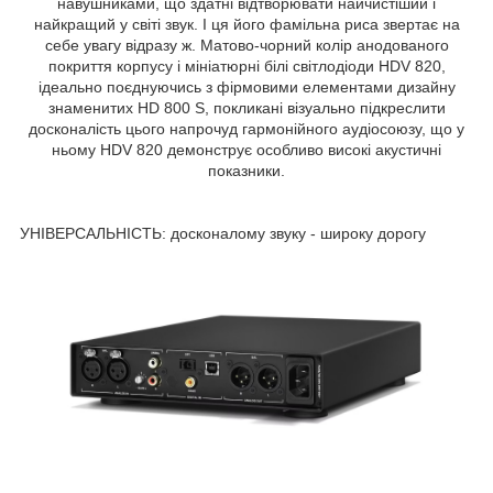
навушниками, що здатні відтворювати найчистіший і
найкращий у світі звук. І ця його фамільна риса звертає на
себе увагу відразу ж. Матово-чорний колір анодованого
покриття корпусу і мініатюрні білі світлодіоди HDV 820,
ідеально поєднуючись з фірмовими елементами дизайну
знаменитих HD 800 S, покликані візуально підкреслити
досконалість цього напрочуд гармонійного аудіосоюзу, що у
ньому HDV 820 демонструє особливо високі акустичні
показники.
УНІВЕРСАЛЬНІСТЬ: досконалому звуку - широку дорогу