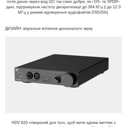
потік даних через вхід I2C так само добре, як і DS- та SPDIF-
дані, підтримуючи частоту дискретизації до 384 КГц (і до 12.3
МГц у режимі відтворення аудіофайлів DSD256).
ДИЗАЙН: візуальне втілення досконалого звуку
HDV 820 створений для того, щоб жити одним життям з