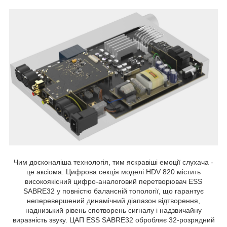
Чим досконаліша технологія, тим яскравіші емоції слухача -
це аксіома. Цифрова секція моделі HDV 820 містить
високоякісний цифро-аналоговий перетворювач ESS
SABRE32 у повністю балансній топології, що гарантує
неперевершений динамічний діапазон відтворення,
наднизький рівень спотворень сигналу і надзвичайну
виразність звуку. ЦАП ESS SABRE32 обробляє 32-розрядний