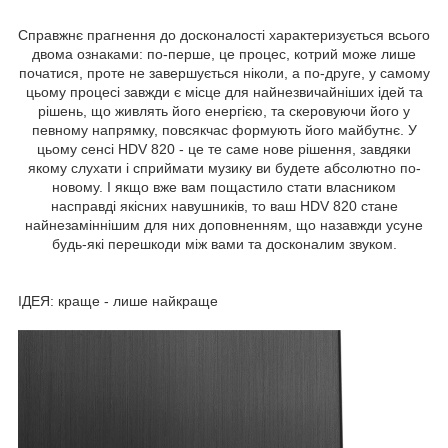
Справжнє прагнення до досконалості характеризується всього
двома ознаками: по-перше, це процес, котрий може лише
початися, проте не завершується ніколи, а по-друге, у самому
цьому процесі завжди є місце для найнезвичайніших ідей та
рішень, що живлять його енергією, та скеровуючи його у
певному напрямку, повсякчас формують його майбутнє. У
цьому сенсі HDV 820 - це те саме нове рішення, завдяки
якому слухати і сприймати музику ви будете абсолютно по-
новому. І якщо вже вам пощастило стати власником
насправді якісних навушників, то ваш HDV 820 стане
найнезаміннішим для них доповненням, що назавжди усуне
будь-які перешкоди між вами та досконалим звуком.
ІДЕЯ: краще - лише найкраще