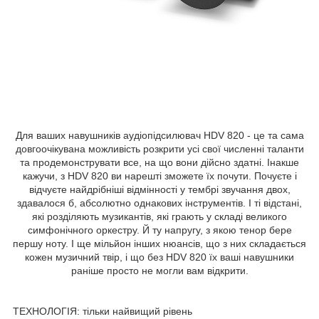
Для ваших навушників аудіопідсилювач HDV 820 - це та сама
довгоочікувана можливість розкрити усі свої численні таланти
та продемонструвати все, на що вони дійсно здатні. Інакше
кажучи, з HDV 820 ви нарешті зможете їх почути. Почуєте і
відчуєте найдрібніші відмінності у тембрі звучання двох,
здавалося б, абсолютно однакових інструментів. І ті відстані,
які розділяють музикантів, які грають у складі великого
симфонічного оркестру. Й ту напругу, з якою тенор бере
першу ноту. І ще мільйон інших нюансів, що з них складається
кожен музичний твір, і що без HDV 820 їх ваші навушники
раніше просто не могли вам відкрити.
ТЕХНОЛОГІЯ: тільки найвищий рівень