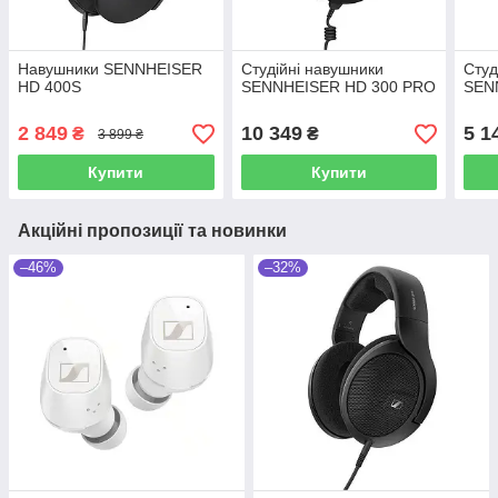
Навушники SENNHEISER
Студійні навушники
Студ
HD 400S
SENNHEISER HD 300 PRO
SEN
2 849
10 349
5 1
₴
₴
3 899 ₴
Купити
Купити
Акційні пропозиції та новинки
–46%
–32%