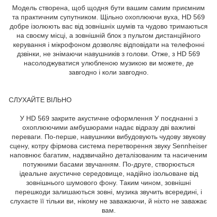
Модель створена, щоб щодня бути вашим самим приємним
та практичним супутником. Щільно охоплюючи вуха, HD 569
добре ізолюють вас від зовнішніх шумів та чудово тримаються
на своєму місці, а зовнішній блок з пультом дистанційного
керування і мікрофоном дозволяє відповідати на телефонні
дзвінки, не знімаючи навушників з голови. Отже, з HD 569
насолоджуватися улюбленою музикою ви можете, де
завгодно і коли завгодно.
СЛУХАЙТЕ ВІЛЬНО
У HD 569 закрите акустичне оформлення У поєднанні з
охоплюючими амбушюрами надає відразу дві важливі
переваги. По-перше, навушники вибудовують чудову звукову
сцену, котру фірмова система перетворення звуку Sennheiser
наповнює багатим, надзвичайно деталізованим та насиченим
потужними басами звучанням. По-друге, створюється
ідеальне акустичне середовище, надійно ізольоване від
зовнішнього шумового фону. Таким чином, зовнішні
перешкоди залишаються зовні, музика звучить всередині, і
слухаєте її тільки ви, нікому не заважаючи, й ніхто не заважає
вам.