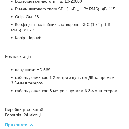
Відтворювані частоти, Гц:
10-28000
Рівень звукового тиску SPL (1 кГц, 1 Вт RMS), дБ:
115
Опір, Ом:
23
Коефіцієнт нелінійних спотворень, КНС (1 кГц, 1 Вт
RMS):
<0.2%
Колір:
Чорний
Комплектація:
навушники HD 569
кабель довжиною 1.2 метри з пультом ДК та прямим
3.5-мм штекером
кабель довжиною 3 метри з прямим 6.3-мм штекером
Виробництво:
Китай
Гарантія:
24 місяці
Приховати