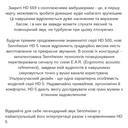
Закриті HD 569 з охоплюючими амбушюрами - це, в першу
чергу, можливість зробити домашнє аудіо набагато зручнішим.
Ці навушники відрізняються дуже насиченим та виразним
басом, і в них ви завжди можете слухати якісний та
повноцінний звук, не турбуючи при цьому оточуючих.
Будучи прямим продовженням знаменитої серії HD 500, нові
Sennheiser HD 5 також відрізняють традиційно висока якість
виготовлення та прекрасне звучання. В основі їх конструкції -
запатентована Sennheiser технологія позиціонування
перетворювача сигналу по схемі E.A.R. (Ergonomic acoustic
refinement), завдяки якій аудіопотік в навушниках
скеровується точно у вушні канали користувача.
Ультрасучасний дизайн - ще одна характерна особливість
моделей серії HD 5. Надзвичайно привабливі, ергономічні й
комфортні, HD 5 дають змогу досліджувати нові грані музики з
істинним задоволенням.
Відкрийте для себе легендарний звук Sennheiser у
найактуальнішій його інтерпретації разом з незрівнянними HD
5