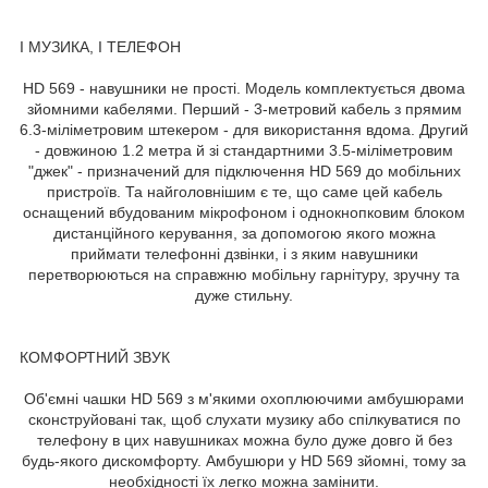
І МУЗИКА, І ТЕЛЕФОН
HD 569 - навушники не прості. Модель комплектується двома
зйомними кабелями. Перший - 3-метровий кабель з прямим
6.3-міліметровим штекером - для використання вдома. Другий
- довжиною 1.2 метра й зі стандартними 3.5-міліметровим
"джек" - призначений для підключення HD 569 до мобільних
пристроїв. Та найголовнішим є те, що саме цей кабель
оснащений вбудованим мікрофоном і однокнопковим блоком
дистанційного керування, за допомогою якого можна
приймати телефонні дзвінки, і з яким навушники
перетворюються на справжню мобільну гарнітуру, зручну та
дуже стильну.
КОМФОРТНИЙ ЗВУК
Об'ємні чашки HD 569 з м'якими охоплюючими амбушюрами
сконструйовані так, щоб слухати музику або спілкуватися по
телефону в цих навушниках можна було дуже довго й без
будь-якого дискомфорту. Амбушюри у HD 569 зйомні, тому за
необхідності їх легко можна замінити.