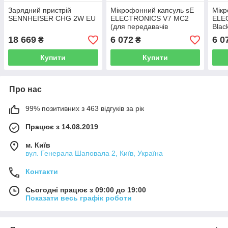
Зарядний пристрій
Мікрофонний капсуль sE
Мікр
SENNHEISER CHG 2W EU
ELECTRONICS V7 MC2
ELE
(для передавачів
Blac
Sennheiser)
Senn
18 669
6 072
6 0
₴
₴
Купити
Купити
Про нас
99% позитивних з 463 відгуків за рік
Працює з 14.08.2019
м. Київ
вул. Генерала Шаповала 2, Київ, Україна
Контакти
Сьогодні працює з 09:00 до 19:00
Показати весь графік роботи