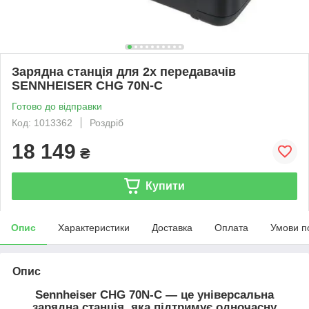
Зарядна станція для 2х передавачів
SENNHEISER CHG 70N-C
Готово до відправки
Код: 1013362
Роздріб
18 149
₴
Купити
Опис
Характеристики
Доставка
Оплата
Умови п
Опис
Sennheiser CHG 70N-C — це універсальна
зарядна станція, яка підтримує одночасну