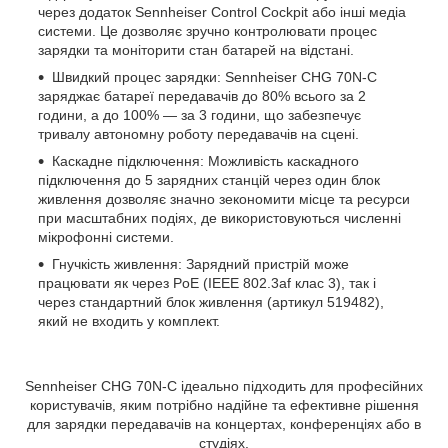
через додаток Sennheiser Control Cockpit або інші медіа
системи. Це дозволяє зручно контролювати процес
зарядки та моніторити стан батарей на відстані.
Швидкий процес зарядки:
Sennheiser CHG 70N-C
заряджає батареї передавачів до 80% всього за 2
години, а до 100% — за 3 години, що забезпечує
тривалу автономну роботу передавачів на сцені.
Каскадне підключення:
Можливість каскадного
підключення до 5 зарядних станцій через один блок
живлення дозволяє значно зекономити місце та ресурси
при масштабних подіях, де використовуються численні
мікрофонні системи.
Гнучкість живлення:
Зарядний пристрій може
працювати як через PoE (IEEE 802.3af клас 3), так і
через стандартний блок живлення (артикул 519482),
який не входить у комплект.
Sennheiser CHG 70N-C ідеально підходить для професійних
користувачів, яким потрібно надійне та ефективне рішення
для зарядки передавачів на концертах, конференціях або в
студіях.