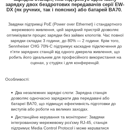
зарядку двох бездротових передавачів серії EW-
DX (як ручних, так і поясних) або батарей BA70.
Завдяки підтримці PoE (Power over Ethernet) і стандартного
мережевого живлення, цей зарядний пристрій дозволяє
оптимізувати процес зарядки без зайвих клопотів. Час повної
зарядки складає 3 години, до 80% — 2 години. Крім того,
Sennheiser CHG 70N-C підтримує каскадне підключення до
п'яти зарядних станцій від одного джерела живлення, що
робить його ідеальним для професійного використання на
сценах, у студіях і для конференцій.
Особливості:
Два незалежних зарядні слоти:
Зарядна станція
дозволяє одночасно заряджати два передавачі або
батареї BA70, що підвищує ефективність підготовки до
виступів або роботи на великих заходах.
Дистанційне керування та моніторинг:
Завдяки
інтегрованому мережевому роз'єму RJ-45, станція
підтримує Media Control Protocol і може керуватися