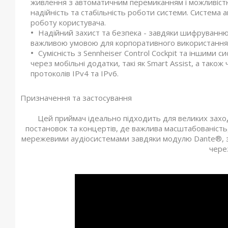
живлення з автоматичним перемиканням і можливістю
надійність та стабільність роботи системи. Система
роботу користувача.
Надійний захист та безпека - завдяки шифруванню 
важливою умовою для корпоративного використання 
Сумісність з Sennheiser Control Cockpit та іншими 
через мобільні додатки, такі як Smart Assist, а також
протоколів IPv4 та IPv6.
Призначення та застосування
Цей приймач ідеально підходить для великих заход
постановок та концертів, де важлива масштабованість, н
мережевими аудіосистемами завдяки модулю Dante®, 
чере