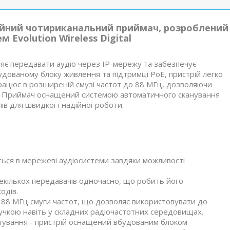
сійний чотириканальний приймач, розроблений
 Evolution Wireless Digital
є передавати аудіо через IP-мережу та забезпечує
дованому блоку живлення та підтримці PoE, пристрій легко
 працює в розширеній смузі частот до 88 МГц, дозволяючи
ty. Приймач оснащений системою автоматичного сканування
ів для швидкої і надійної роботи.
ться в мережеві аудіосистеми завдяки можливості
кількох передавачів одночасно, що робить його
одів.
 88 МГц смуги частот, що дозволяє використовувати до
гнучкою навіть у складних радіочастотних середовищах.
тування - пристрій оснащений вбудованим блоком