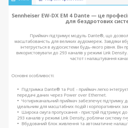
Sennheiser EW-DX EM 4 Dante — це профе
для бездротових систем
Приймач підтримує модуль Dante®, що дозволя
масштабованість для великих аудіомереж. Завдяки вбу
інтегрується в аудіосистеми будь-якого рівня. Він
використовувати до 293 каналів у режимі Link Densi
частот і налаштування канал
Основні особливості:
Підтримка Dante® та PoE - приймач легко інтегрує
передачі даних через Power over Ethernet.
Чотириканальний приймач забезпечує підтримку де
ідеальним для масштабних подій і корпоративних зах
Широка смуга пропускання - пристрій підтримує до
293 каналів у режимі Link Density, роблячи систему 
Вбудований блок живлення та автоматичне налаш