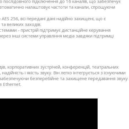
 послідовного підключення до 16 каналів, що забезпечує
 автоматично налаштовує частоти та канали, спрощуючи
AES 256, всі передані дані надійно захищені, що є
та великих заходів.
системами - пристрій підтримує дистанційне керування
 через інші системи управління медіа завдяки підтримці
ів, корпоративних зустрічей, конференцій, театральних
адійність і якість звуку. Він легко інтегрується з існуючими
забезпечуючи безперебійне та захищене передавання звуку
з Ethernet.