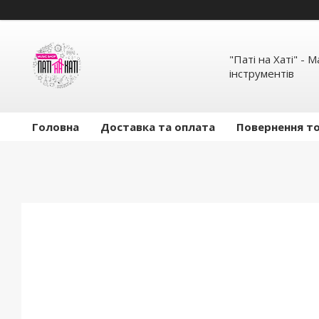
"Паті на Хаті" - 
інструментів
Головна
Доставка та оплата
Повернення то