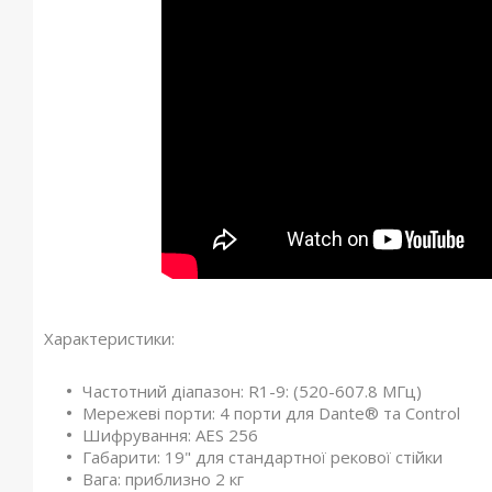
Характеристики:
Частотний діапазон: R1-9: (520-607.8 МГц)
Мережеві порти: 4 порти для Dante® та Control
Шифрування: AES 256
Габарити: 19" для стандартної рекової стійки
Вага: приблизно 2 кг