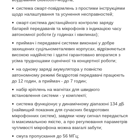
система смарт-повідомлень з простими інструкціями
щодо налаштування та усунення несправностей;
смарт-система дистанційного контролю заряду
батарей передавачів та мікрофонів з індикацією часу
автономної роботи (у годинах і хвилинах);
приймач і передавачі системи виконані у добре
захищених суцільнометалевих корпусах, відрізняються
високою надійністю і здатні гарантовано впоратися з
усіма труднощами сценічної та концертної роботи;
на одному заряді акумулятора у повністю
автономному режимі бездротові передавачі працюють
до 12 годин, а приймач - до 7 годин;
набір кріплень на магнітах для швидкого
встановлення системи - у комплекті;
система функціонує у динамічному діапазоні 134 дБ
(найвищий показник для сучасних бездротових
мікрофонних систем), завдяки чому сигнал передається
із максимальною якістю, а про регулювання параметрів
чутливості мікрофона можна взагалі забути;
смуга пропускання до 56 МГц;