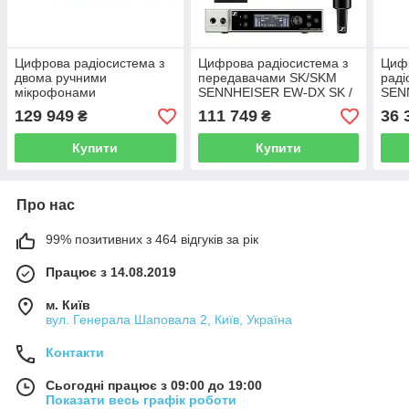
Цифрова радіосистема з
Цифрова радіосистема з
Циф
двома ручними
передавачами SK/SKM
раді
мікрофонами
SENNHEISER EW-DX SK /
SEN
SENNHEISER EW-DX 835-
SKM-S BASE SET (Q1-9)
SET 
129 949
111 749
36 
₴
₴
S Set (Q1-9)
Купити
Купити
Про нас
99% позитивних з 464 відгуків за рік
Працює з 14.08.2019
м. Київ
вул. Генерала Шаповала 2, Київ, Україна
Контакти
Сьогодні працює з 09:00 до 19:00
Показати весь графік роботи