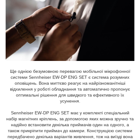
Ще однією безумовною перевагою мобільної мікрофонної
системи Sennheiser EW-DP ENG SET є система розумних
оповіщень. Вона миттєво реагує на найрізноманітніші
відхилення у роботі обладнання та автоматично пропонує
оптимальні рішення для швидкого та ефективного їх
усунення.
Sennheiser EW-DP ENG SET має у комплекті спеціальний
набір магнітних кріплень, за допомогою яких можна зручно та
надійно встановити декілька приймачів один на одного, а
також прикріпити приймач до камери. Конструкцією системи
передбачено декілька варіантів живлення, тож на виїзді вона