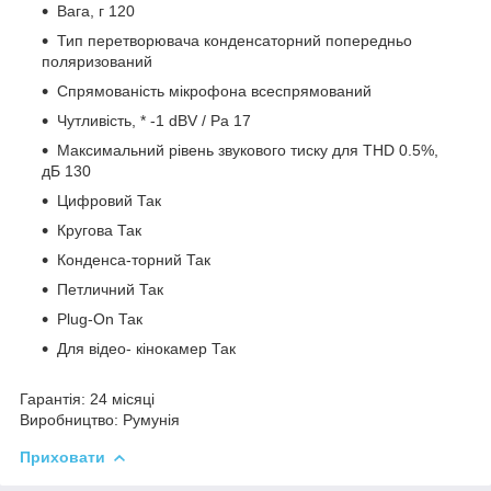
Вага, г
120
Тип перетворювача
конденсаторний попередньо
поляризований
Спрямованість мікрофона
всеспрямований
Чутливість, * -1 dBV / Pa
17
Максимальний рівень звукового тиску для THD 0.5%,
дБ
130
Цифровий
Так
Кругова
Так
Конденса-торний
Так
Петличний
Так
Plug-On
Так
Для відео- кінокамер
Так
Гарантія:
24 місяці
Виробництво:
Румунія
Приховати