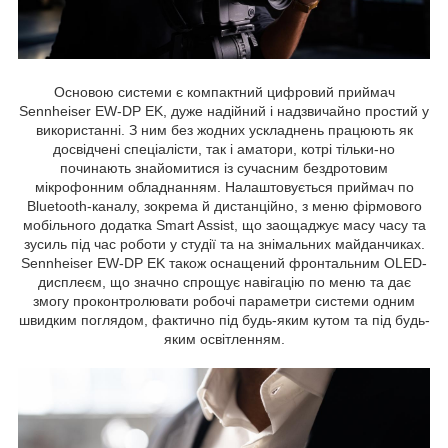
Основою системи є компактний цифровий приймач
Sennheiser EW-DP EK, дуже надійний і надзвичайно простий у
використанні. З ним без жодних ускладнень працюють як
досвідчені спеціалісти, так і аматори, котрі тільки-но
починають знайомитися із сучасним бездротовим
мікрофонним обладнанням. Налаштовується приймач по
Bluetooth-каналу, зокрема й дистанційно, з меню фірмового
мобільного додатка Smart Assist, що заощаджує масу часу та
зусиль під час роботи у студії та на знімальних майданчиках.
Sennheiser EW-DP EK також оснащений фронтальним OLED-
дисплеєм, що значно спрощує навігацію по меню та дає
змогу проконтролювати робочі параметри системи одним
швидким поглядом, фактично під будь-яким кутом та під будь-
яким освітленням.