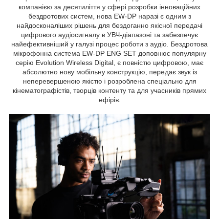
компанією за десятиліття у сфері розробки інноваційних
бездротових систем, нова EW-DP наразі є одним з
найдосконаліших рішень для бездоганно якісної передачі
цифрового аудіосигналу в УВЧ-діапазоні та забезпечує
найефективніший у галузі процес роботи з аудіо. Бездротова
мікрофонна система EW-DP ENG SET доповнює популярну
серію Evolution Wireless Digital, є повністю цифровою, має
абсолютно нову мобільну конструкцію, передає звук із
неперевершеною якістю і розроблена спеціально для
кінематографістів, творців контенту та для учасників прямих
ефірів.