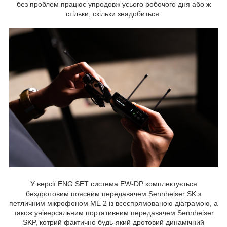
без проблем працює упродовж усього робочого дня або ж
стільки, скільки знадобиться.
У версії ENG SET система EW-DP комплектується
бездротовим поясним передавачем Sennheiser SK з
петличним мікрофоном ME 2 із всеспрямованою діаграмою, а
також універсальним портативним передавачем Sennheiser
SKP, котрий фактично будь-який дротовий динамічний