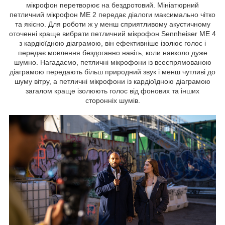
мікрофон перетворює на бездротовий. Мініатюрний
петличний мікрофон ME 2 передає діалоги максимально чітко
та якісно. Для роботи ж у менш сприятливому акустичному
оточенні краще вибрати петличний мікрофон Sennheiser ME 4
з кардіоїдною діаграмою, він ефективніше ізолює голос і
передає мовлення бездоганно навіть, коли навколо дуже
шумно. Нагадаємо, петличні мікрофони із всеспрямованою
діаграмою передають більш природний звук і менш чутливі до
шуму вітру, а петличні мікрофони із кардіоїдною діаграмою
загалом краще ізолюють голос від фонових та інших
сторонніх шумів.