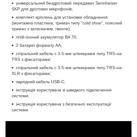
універсальний бездротовий передавач Sennheiser
SKP для дротових мікрофонів;
комплект кріплень для установки обладнання
(монтажна пластина, тримач типу "cold shoe", поясний
тримач з затискачем, гвинти);
літій-іонний акумулятор BA 70;
2 батареї формату АА;
спіральний кабель с 3.5-мм штекерами типу TRS-на-
TRS з фіксаторами;
спіральний кабель с 3.5-мм штекерами типу TRS-на-
XLR з фіксаторами;
зарядний кабель USB-C;
інструкція користувача зі швидкого підключення
системи;
інструкція користувача з безпечної експлуатації
системи.