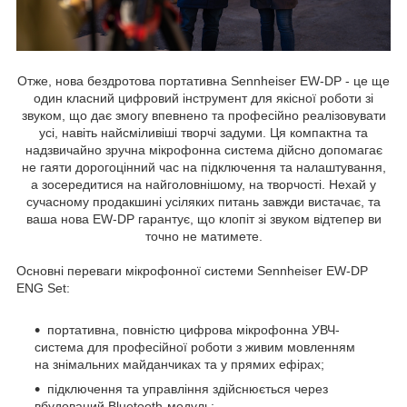
Отже, нова бездротова портативна Sennheiser EW-DP - це ще
один класний цифровий інструмент для якісної роботи зі
звуком, що дає змогу впевнено та професійно реалізовувати
усі, навіть найсміливіші творчі задуми. Ця компактна та
надзвичайно зручна мікрофонна система дійсно допомагає
не гаяти дорогоцінний час на підключення та налаштування,
а зосередитися на найголовнішому, на творчості. Нехай у
сучасному продакшині усіляких питань завжди вистачає, та
ваша нова EW-DP гарантує, що клопіт зі звуком відтепер ви
точно не матимете.
Основні переваги мікрофонної системи Sennheiser EW-DP
ENG Set:
портативна, повністю цифрова мікрофонна УВЧ-
система для професійної роботи з живим мовленням
на знімальних майданчиках та у прямих ефірах;
підключення та управління здійснюється через
вбудований Bluetooth-модуль;