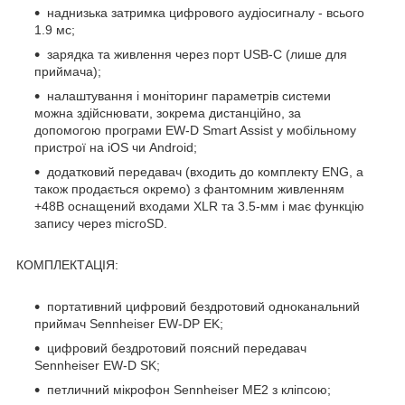
наднизька затримка цифрового аудіосигналу - всього
1.9 мс;
зарядка та живлення через порт USB-C (лише для
приймача);
налаштування і моніторинг параметрів системи
можна здійснювати, зокрема дистанційно, за
допомогою програми EW-D Smart Assist у мобільному
пристрої на iOS чи Android;
додатковий передавач (входить до комплекту ENG, а
також продається окремо) з фантомним живленням
+48В оснащений входами XLR та 3.5-мм і має функцію
запису через microSD.
КОМПЛЕКТАЦІЯ:
портативний цифровий бездротовий одноканальний
приймач Sennheiser EW-DP EK;
цифровий бездротовий поясний передавач
Sennheiser EW-D SK;
петличний мікрофон Sennheiser ME2 з кліпсою;