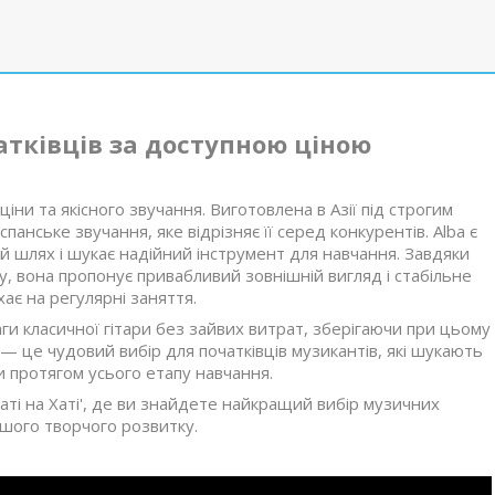
атківців за доступною ціною
и та якісного звучання. Виготовлена в Азії під строгим
спанське звучання, яке відрізняє її серед конкурентів. Alba є
й шлях і шукає надійний інструмент для навчання. Завдяки
, вона пропонує привабливий зовнішній вигляд і стабільне
ає на регулярні заняття.
ги класичної гітари без зайвих витрат, зберігаючи при цьому
a — це чудовий вибір для початківців музикантів, які шукають
 протягом усього етапу навчання.
аті на Хаті', де ви знайдете найкращий вибір музичних
ашого творчого розвитку.