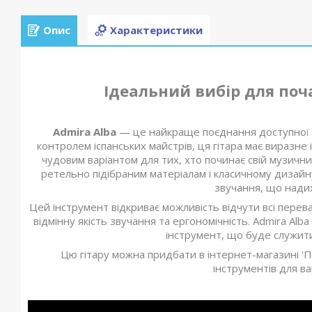
Опис
Характеристики
Ідеальний вибір для поч
Admira Alba
— це найкраще поєднання доступної цін
контролем іспанських майстрів, ця гітара має виразне і
чудовим варіантом для тих, хто починає свій музични
ретельно підібраним матеріалам і класичному дизайну
звучання, що надих
Цей інструмент відкриває можливість відчути всі перева
відмінну якість звучання та ергономічність. Admira Alb
інструмент, що буде служити
Цю гітару можна придбати в інтернет-магазині 'П
інструментів для в