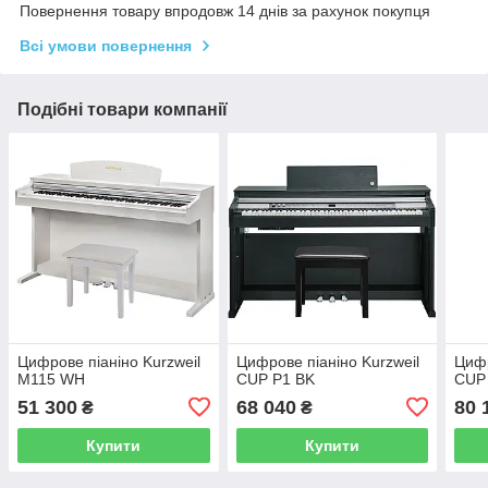
Повернення товару впродовж 14 днів за рахунок покупця
Всі умови повернення
Подібні товари компанії
Цифрове піаніно Kurzweil
Цифрове піаніно Kurzweil
Цифр
M115 WH
CUP P1 BK
CUP
51 300
68 040
80 
₴
₴
Купити
Купити