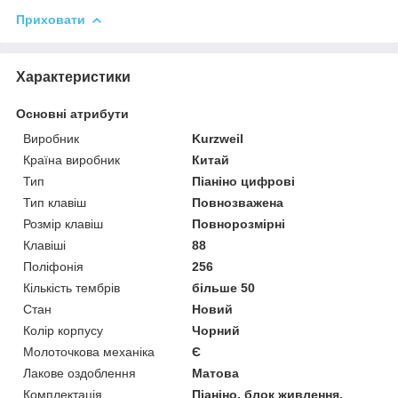
Приховати
Характеристики
Основні атрибути
Виробник
Kurzweil
Країна виробник
Китай
Тип
Піаніно цифрові
Тип клавіш
Повнозважена
Розмір клавіш
Повнорозмірні
Клавіші
88
Поліфонія
256
Кількість тембрів
більше 50
Стан
Новий
Колір корпусу
Чорний
Молоточкова механіка
Є
Лакове оздоблення
Матова
Комплектація
Піаніно, блок живлення,