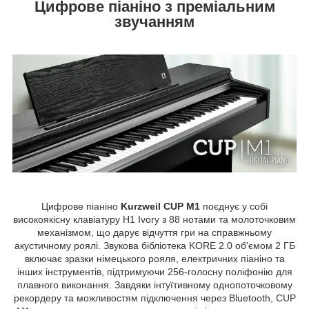
Цифрове піаніно з преміальним
звучанням
Цифрове піаніно
Kurzweil CUP M1
поєднує у собі
високоякісну клавіатуру H1 Ivory з 88 нотами та молоточковим
механізмом, що дарує відчуття гри на справжньому
акустичному роялі. Звукова бібліотека KORE 2.0 об'ємом 2 ГБ
включає зразки німецького рояля, електричних піаніно та
інших інструментів, підтримуючи 256-голосну поліфонію для
плавного виконання. Завдяки інтуїтивному однопоточковому
рекордеру та можливостям підключення через Bluetooth, CUP