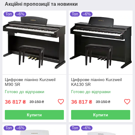
Акційні пропозиції та новинки
Топ
–6%
Топ
–6%
Цифрове піаніно Kurzweil
Цифрове піаніно Kurzweil
M90 SR
KA130 SR
Готово до відправки
Готово до відправки
36 817
36 817
₴
₴
39 150 ₴
39 150 ₴
Купити
Купити
Топ
–6%
Топ
–6%