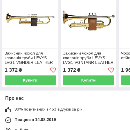
Захисний чохол для
Захисний чохол для
Чохо
клапанів труби LEVYS
клапанів труби LEVYS
стій
LVG1-VGNDBR LEATHER
LVG1-VGNTANR LEATHER
VALVE GUARD TRUMPET
VALVE GUARD TRUMPET
1 372
1 372
1 9
₴
₴
(Vegan Dark Brown)
(Vegan Tan)
Купити
Купити
Про нас
99% позитивних з 463 відгуків за рік
Працює з 14.08.2019