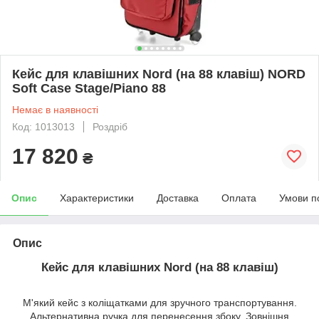
Кейс для клавішних Nord (на 88 клавіш) NORD
Soft Case Stage/Piano 88
Немає в наявності
Код: 1013013
Роздріб
17 820
₴
Опис
Характеристики
Доставка
Оплата
Умови п
Опис
Кейс для клавішних Nord (на 88 клавіш)
М'який кейс з коліщатками для зручного транспортування.
Альтернативна ручка для перенесення збоку. Зовнішня