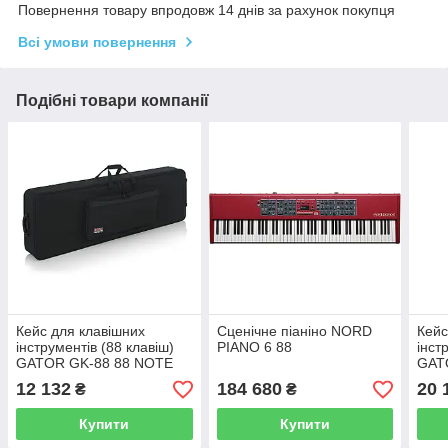
Повернення товару впродовж 14 днів за рахунок покупця
Всі умови повернення
Подібні товари компанії
Кейс для клавішних
Сценічне піаніно NORD
Кейс
інструментів (88 клавіш)
PIANO 6 88
інст
GATOR GK-88 88 NOTE
GAT
KEYBOARD CASE
NOT
12 132
184 680
20 
₴
₴
W/ 
Купити
Купити