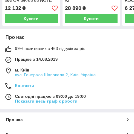
GATOR GK-88 88 NOTE
v2
ROC
KEYBOARD CASE
RB2
12 132
28 890
6 2
₴
₴
LIN
Купити
Купити
Про нас
99% позитивних з 463 відгуків за рік
Працює з 14.08.2019
м. Київ
вул. Генерала Шаповала 2, Київ, Україна
Контакти
Сьогодні працює з 09:00 до 19:00
Показати весь графік роботи
Про нас