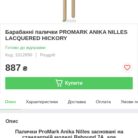
Барабанні палички PROMARK ANIKA NILLES
LACQUERED HICKORY
Готово до відправки
Код: 1012890
Роздріб
887
₴
Купити
Опис
Характеристики
Доставка
Оплата
Умови п
Опис
Палички ProMark Anika Nilles засновані на
стандартній моделі Rebound 7A, але