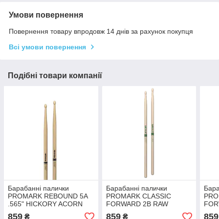
Умови повернення
Повернення товару впродовж 14 днів за рахунок покупця
Всі умови повернення
Подібні товари компанії
Барабанні палички
Барабанні палички
Бара
PROMARK REBOUND 5A
PROMARK CLASSIC
PRO
.565" HICKORY ACORN
FORWARD 2B RAW
FOR
WOOD TIP
HICKORY
HIC
859
859
859
₴
₴