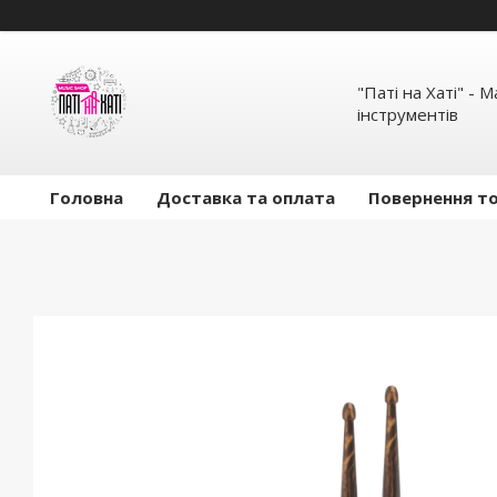
"Паті на Хаті" - 
інструментів
Головна
Доставка та оплата
Повернення то