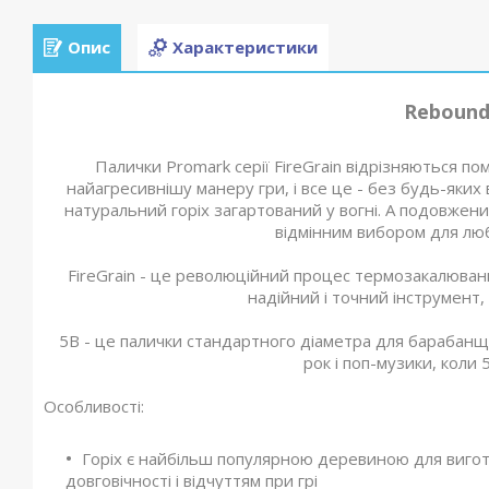
Опис
Характеристики
Rebound 
Палички Promark серії FireGrain відрізняються п
найагресивнішу манеру гри, і все це - без будь-яких 
натуральний горіх загартований у вогні. А подовжен
відмінним вибором для люби
FireGrain - це революційний процес термозакалюванн
надійний і точний інструмент,
5B - це палички стандартного діаметра для барабанщ
рок і поп-музики, коли 5
Особливості:
Горіх є найбільш популярною деревиною для вигот
довговічності і відчуттям при грі