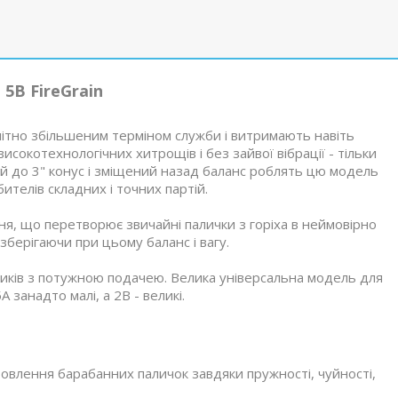
5B FireGrain
омітно збільшеним терміном служби і витримають навіть
високотехнологічних хитрощів і без зайвої вібрації - тільки
ий до 3" конус і зміщений назад баланс роблять цю модель
телів складних і точних партій.
я, що перетворює звичайні палички з горіха в неймовірно
 зберігаючи при цьому баланс і вагу.
иків з потужною подачею. Велика універсальна модель для
A занадто малі, а 2В - великі.
овлення барабанних паличок завдяки пружності, чуйності,