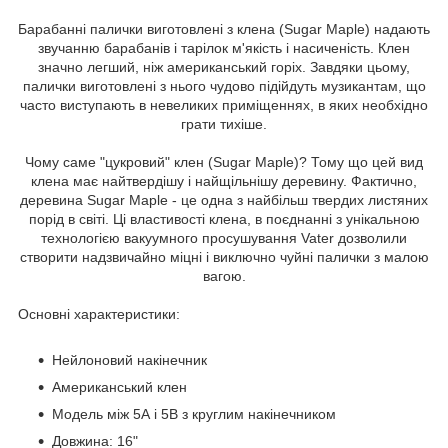
Барабанні палички виготовлені з клена (Sugar Maple) надають
звучанню барабанів і тарілок м'якість і насиченість. Клен
значно легший, ніж американський горіх. Завдяки цьому,
палички виготовлені з нього чудово підійдуть музикантам, що
часто виступають в невеликих приміщеннях, в яких необхідно
грати тихіше.
Чому саме "цукровий" клен (Sugar Maple)? Тому що цей вид
клена має найтвердішу і найщільнішу деревину. Фактично,
деревина Sugar Maple - це одна з найбільш твердих листяних
порід в світі. Ці властивості клена, в поєднанні з унікальною
технологією вакуумного просушування Vater дозволили
створити надзвичайно міцні і виключно чуйні палички з малою
вагою.
Основні характеристики:
Нейлоновий накінечник
Американський клен
Модель між 5А і 5В з круглим накінечником
Довжина: 16"