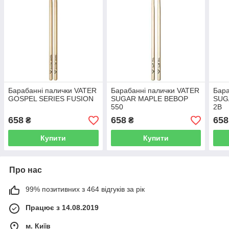
Барабанні палички VATER
Барабанні палички VATER
Бара
GOSPEL SERIES FUSION
SUGAR MAPLE BEBOP
SUG
550
2B
658
658
658
₴
₴
Купити
Купити
Про нас
99% позитивних з 464 відгуків за рік
Працює з 14.08.2019
м. Київ