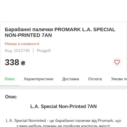
Барабанні палички PROMARK L.A. SPECIAL
NON-PRINTED 7AN
Немає в наявності
Код: 1012745
Роздріб
338
₴
Опис
Характеристики
Доставка
Оплата
Умови п
Опис
L.A. Special Non-Printed 7AN
L.A. Special Nonrinted - це барабанні палички від Promark, що
з яких-небудь причин не пройшли контроль якості.