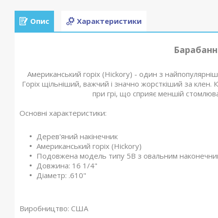
Опис
Характеристики
Барабанн
Американський горіх (Hickory) - один з найпопулярні
Горіх щільніший, важчий і значно жорсткіший за клен. К
при грі, що сприяє меншій стомлюва
Основні характеристики:
Дерев'яний накінечник
Американський горіх (Hickory)
Подовжена модель типу 5В з овальним наконечни
Довжина: 16 1/4"
Діаметр: .610"
Виробництво:
США