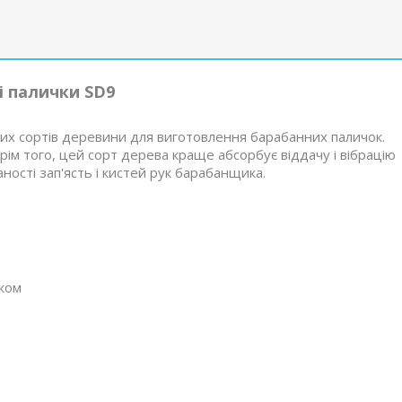
і палички SD9
ших сортів деревини для виготовлення барабанних паличок.
рім того, цей сорт дерева краще абсорбує віддачу і вібрацію
ності зап'ясть і кистей рук барабанщика.
ком