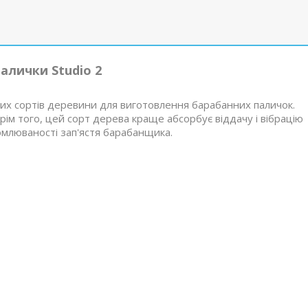
алички Studio 2
ших сортів деревини для виготовлення барабанних паличок.
рім того, цей сорт дерева краще абсорбує віддачу і вібрацію
омлюваності зап'ястя барабанщика.