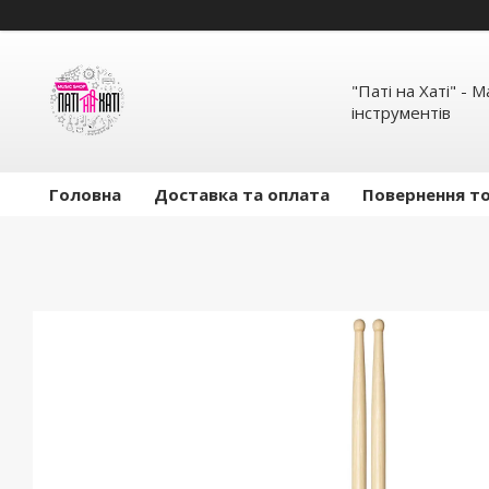
"Паті на Хаті" - 
інструментів
Головна
Доставка та оплата
Повернення то