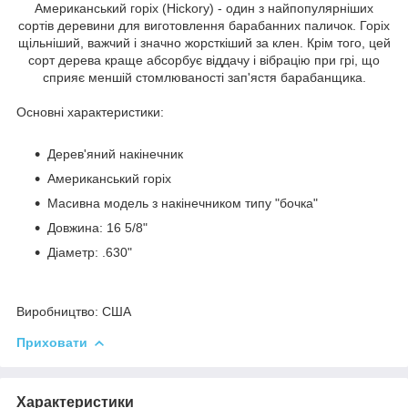
Американський горіх (Hickory) - один з найпопулярніших
сортів деревини для виготовлення барабанних паличок. Горіх
щільніший, важчий і значно жорсткіший за клен. Крім того, цей
сорт дерева краще абсорбує віддачу і вібрацію при грі, що
сприяє меншій стомлюваності зап'ястя барабанщика.
Основні характеристики:
Дерев'яний накінечник
Американський горіх
Масивна модель з накінечником типу "бочка"
Довжина: 16 5/8"
Діаметр: .630"
Виробництво:
США
Приховати
Характеристики