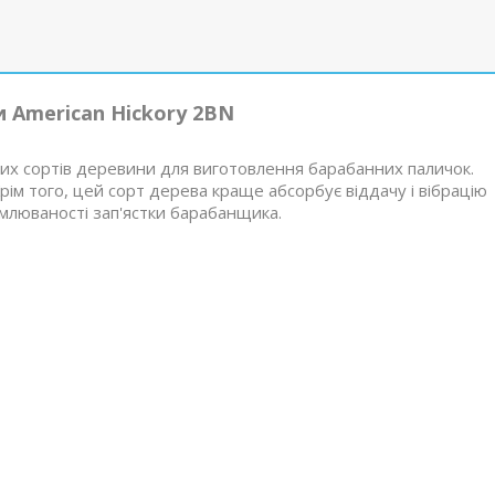
 American Hickory 2BN
ших сортів деревини для виготовлення барабанних паличок.
рім того, цей сорт дерева краще абсорбує віддачу і вібрацію
омлюваності зап'ястки барабанщика.