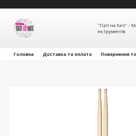
"Паті на Хаті" - 
інструментів
Головна
Доставка та оплата
Повернення то