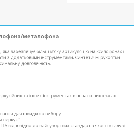
илофона/металофона
 яка забезпечує більш м'яку артикуляцію на ксилофонах і
ти з додатковими інструментами. Синтетичні рукоятки
имальну довговічність.
ркусійних та інших інструментах в початкових класах
кування для швидкого вибору
 перкусії
ША відповідно до найсуворіших стандартів якості в галузі