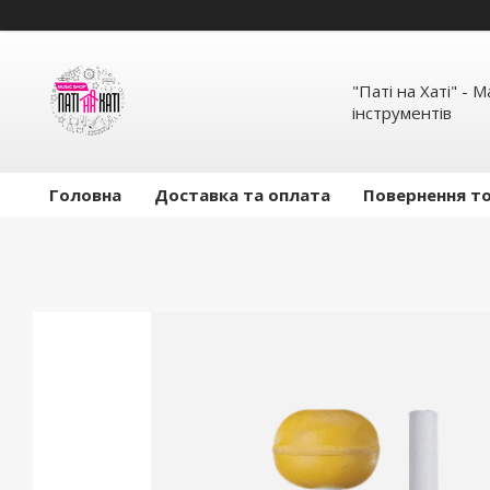
"Паті на Хаті" - 
інструментів
Головна
Доставка та оплата
Повернення то